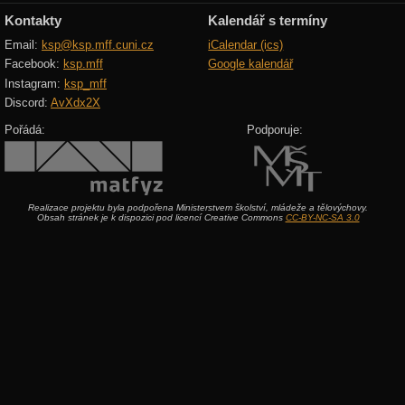
Kontakty
Kalendář s termíny
Email:
ksp@ksp.mff.cuni.cz
iCalendar (ics)
Facebook:
ksp.mff
Google kalendář
Instagram:
ksp_mff
Discord:
AvXdx2X
Pořádá:
Podporuje:
Realizace projektu byla podpořena Ministerstvem školství, mládeže a tělovýchovy.
Obsah stránek je k dispozici pod licencí Creative Commons
CC-BY-NC-SA 3.0