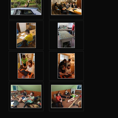
Jarní 2024
Úvod
Adresář
Webový leták
Karolínka
Indiáni
Šifrovačka
Blockly kovbojové
Videa
Fotky
So: Příjezd
So: Cesta na objekt
So+Ne: Seznamovačky