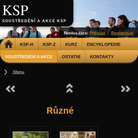
KSP
SOUSTŘEDĚNÍ A AKCE KSP
Nepřihlášen:
Přihlásit
|
Registrovat
DOMŮ
KSP-H
KSP-Z
KURZ
ENCYKLOPEDIE
SOUSTŘEDĚNÍ A AKCE
OSTATNÍ
KONTAKTY
Menu
Soustředění
Podzimní 2026
Jarní 2026
Různé
Podzimní 2025
Jarní 2025
Podzimní 2024