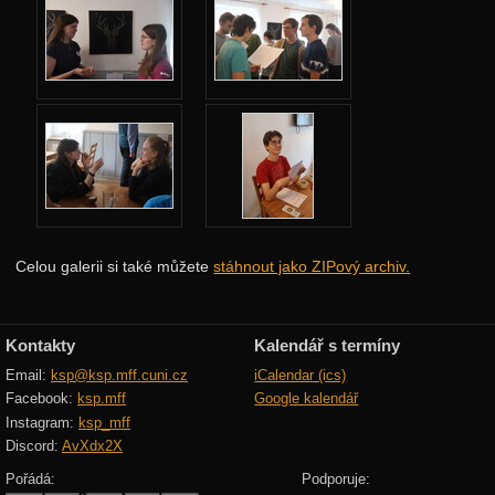
Po: Bouráme operu
Ut: Hezčí(dlouhý) výlet
Ut: Krátký výlet
Ut: Country Táborák
St: Ekonomická běhačka
Čt: MHD-čko
Čt: Šifrovačka
Celou galerii si také můžete
stáhnout jako ZIPový archiv.
Pá: Náboj
Pá: Hackujeme weby
Kontakty
Kalendář s termíny
Pá: Hostina
Email:
ksp@ksp.mff.cuni.cz
iCalendar (ics)
Ranní rozcvičky
Facebook:
ksp.mff
Google kalendář
Instagram:
ksp_mff
Scénky
Discord:
AvXdx2X
Tablo – účastníci
Pořádá:
Podporuje: