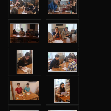
Adresář
Webový leták
Karolínka
Šifrovačka
Hackovací adventura
Videa
Fotky
So: Příjezd a seznamovačky
So: Cesta na objekt
So: Lightsticková bitva
Ne: Seznamovačky 2
Ne: Simulace počítače
Ne: Plížička