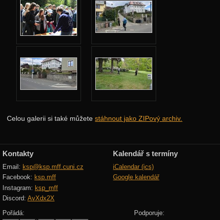
Po: Bouráme operu
Ut: Hezčí(dlouhý) výlet
Ut: Krátký výlet
Ut: Country Táborák
St: Ekonomická běhačka
Čt: MHD-čko
Čt: Šifrovačka
Celou galerii si také můžete
stáhnout jako ZIPový archiv.
Pá: Náboj
Pá: Hackujeme weby
Kontakty
Kalendář s termíny
Pá: Hostina
Email:
ksp@ksp.mff.cuni.cz
iCalendar (ics)
Ranní rozcvičky
Facebook:
ksp.mff
Google kalendář
Instagram:
ksp_mff
Scénky
Discord:
AvXdx2X
Tablo – účastníci
Pořádá:
Podporuje: