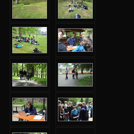
Adresář
Webový leták
Karolínka
Šifrovačka
Hackovací adventura
Videa
Fotky
So: Příjezd a seznamovačky
So: Cesta na objekt
So: Lightsticková bitva
Ne: Seznamovačky 2
Ne: Simulace počítače
Ne: Plížička