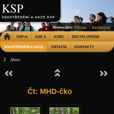
KSP
SOUSTŘEDĚNÍ A AKCE KSP
Nepřihlášen:
Přihlásit
|
Registrovat
DOMŮ
KSP-H
KSP-Z
KURZ
ENCYKLOPEDIE
SOUSTŘEDĚNÍ A AKCE
OSTATNÍ
KONTAKTY
Menu
Soustředění
Podzimní 2026
Jarní 2026
Čt: MHD-čko
Podzimní 2025
Jarní 2025
Úvod