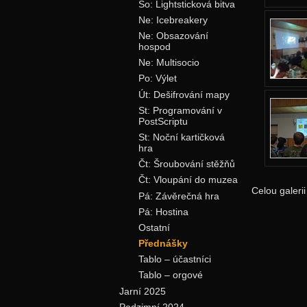
So: Lightsticková bitva
Ne: Icebreakery
Ne: Obsazování
hospod
Ne: Multisocio
Po: Výlet
Út: Dešifrování mapy
St: Programování v
PostScriptu
St: Noční kartičková
hra
Čt: Šroubování stěžňů
Čt: Vloupání do muzea
Celou galeri
Pá: Závěrečná hra
Pá: Hostina
Ostatní
Přednášky
Tablo – účastníci
Tablo – orgové
Jarní 2025
Podzimní 2024