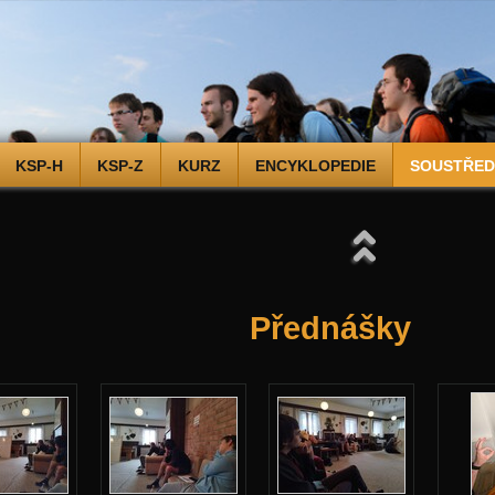
KSP-H
KSP-Z
KURZ
ENCYKLOPEDIE
SOUSTŘEDĚ
Přednášky