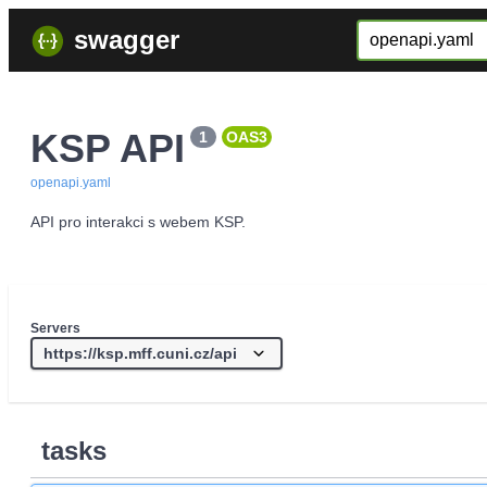
swagger
KSP API
1
OAS3
openapi.yaml
API pro interakci s webem KSP.
Servers
tasks