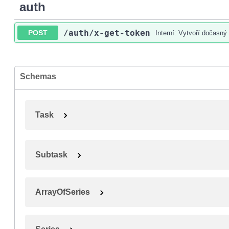
auth
/auth
/x-get-token
POST
Interní: Vytvoří dočasný
Schemas
Task
Subtask
ArrayOfSeries