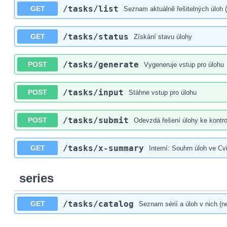
/tasks
/list
GET
Seznam aktuálně řešitelných úloh (
/tasks
/status
GET
Získání stavu úlohy
/tasks
/generate
POST
Vygeneruje vstup pro úlohu
/tasks
/input
POST
Stáhne vstup pro úlohu
/tasks
/submit
POST
Odevzdá řešení úlohy ke kontro
/tasks
/x-summary
GET
Interní: Souhrn úloh ve Cvi
series
/tasks
/catalog
GET
Seznam sérií a úloh v nich (n