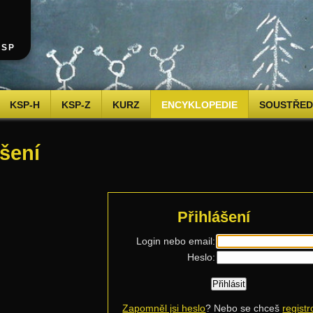
KSP
KSP-H
KSP-Z
KURZ
ENCYKLOPEDIE
SOUSTŘEDĚ
ášení
Přihlášení
Login nebo email:
Heslo:
Zapomněl jsi heslo
? Nebo se chceš
registr