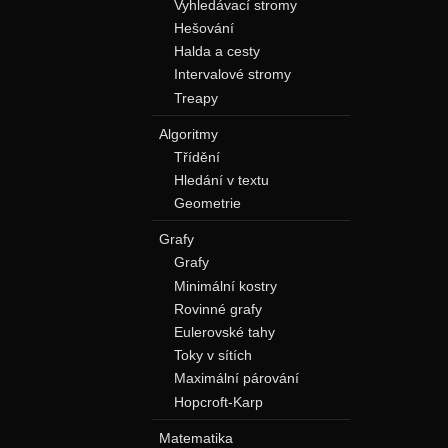
Vyhledávací stromy
Hešování
Halda a cesty
Intervalové stromy
Treapy
Algoritmy
Třídění
Hledání v textu
Geometrie
Grafy
Grafy
Minimální kostry
Rovinné grafy
Eulerovské tahy
Toky v sítích
Maximální párování
Hopcroft-Karp
Matematika