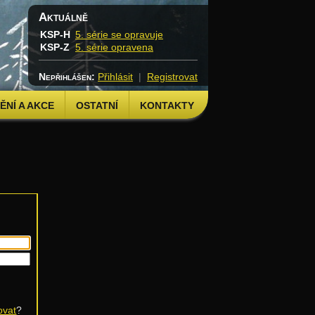
Aktuálně
KSP-H
5. série se opravuje
KSP-Z
5. série opravena
Nepřihlášen:
Přihlásit
|
Registrovat
NÍ A AKCE
OSTATNÍ
KONTAKTY
ovat
?