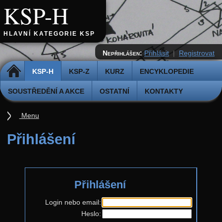
KSP-H
HLAVNÍ KATEGORIE KSP
Nepřihlášen:
Přihlásit
|
Registrovat
DOMŮ
KSP-H
KSP-Z
KURZ
ENCYKLOPEDIE
SOUSTŘEDĚNÍ A AKCE
OSTATNÍ
KONTAKTY
Menu
Úvod
Přihlášení
Pravidla
Přihláška k řešení
Přihlášení
Odevzdávátko
Aktuální ročník (38.)
Login nebo email:
Heslo:
Zadání 5. série