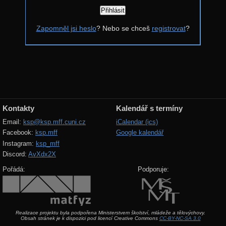
Řešení
Zapomněl jsi heslo
? Nebo se chceš
registrovat
?
Komentáře
Výsledky
Zadání 4. série
Řešení
Výsledky
Kontakty
Kalendář s termíny
Zadání 3. série
Email:
ksp@ksp.mff.cuni.cz
iCalendar (ics)
Facebook:
ksp.mff
Google kalendář
Řešení
Instagram:
ksp_mff
Výsledky
Discord:
AvXdx2X
Zadání 2. série
Pořádá:
Podporuje:
Řešení
Výsledky
Realizace projektu byla podpořena Ministerstvem školství, mládeže a tělovýchovy.
Zadání 1. série
Obsah stránek je k dispozici pod licencí Creative Commons
CC-BY-NC-SA 3.0