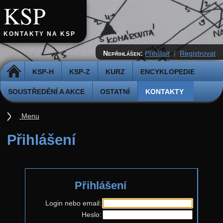
KSP
KONTAKTY NA KSP
Nepřihlášen:
Přihlásit
|
Registrovat
DOMŮ
KSP-H
KSP-Z
KURZ
ENCYKLOPEDIE
SOUSTŘEDĚNÍ A AKCE
OSTATNÍ
KONTAKTY
Menu
Kontakty
Přihlášení
Organizátoři
Přihlášení
Login nebo email:
Heslo: