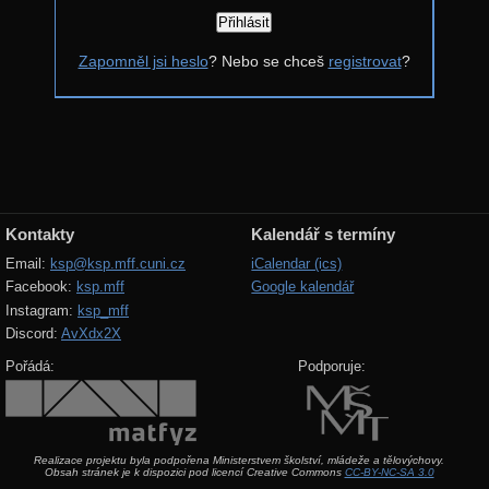
Zapomněl jsi heslo
? Nebo se chceš
registrovat
?
Kontakty
Kalendář s termíny
Email:
ksp@ksp.mff.cuni.cz
iCalendar (ics)
Facebook:
ksp.mff
Google kalendář
Instagram:
ksp_mff
Discord:
AvXdx2X
Pořádá:
Podporuje:
Realizace projektu byla podpořena Ministerstvem školství, mládeže a tělovýchovy.
Obsah stránek je k dispozici pod licencí Creative Commons
CC-BY-NC-SA 3.0