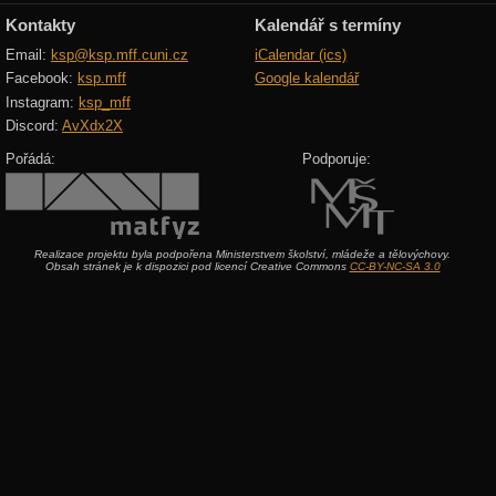
Kontakty
Kalendář s termíny
Email:
ksp@ksp.mff.cuni.cz
iCalendar (ics)
Facebook:
ksp.mff
Google kalendář
Instagram:
ksp_mff
Discord:
AvXdx2X
Pořádá:
Podporuje:
Realizace projektu byla podpořena Ministerstvem školství, mládeže a tělovýchovy.
Obsah stránek je k dispozici pod licencí Creative Commons
CC-BY-NC-SA 3.0