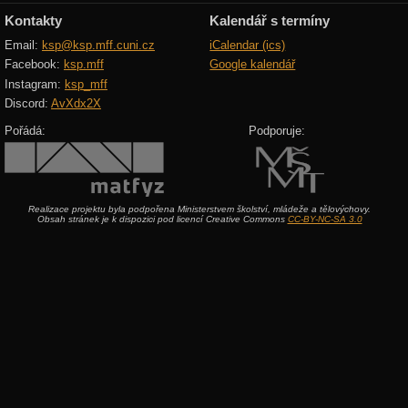
Kontakty
Kalendář s termíny
Email:
ksp@ksp.mff.cuni.cz
iCalendar (ics)
Facebook:
ksp.mff
Google kalendář
Instagram:
ksp_mff
Discord:
AvXdx2X
Pořádá:
Podporuje:
Realizace projektu byla podpořena Ministerstvem školství, mládeže a tělovýchovy.
Obsah stránek je k dispozici pod licencí Creative Commons
CC-BY-NC-SA 3.0