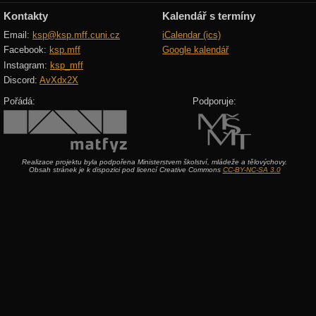
Kontakty
Kalendář s termíny
Email:
ksp@ksp.mff.cuni.cz
iCalendar (ics)
Facebook:
ksp.mff
Google kalendář
Instagram:
ksp_mff
Discord:
AvXdx2X
Pořádá:
Podporuje:
Realizace projektu byla podpořena Ministerstvem školství, mládeže a tělovýchovy.
Obsah stránek je k dispozici pod licencí Creative Commons
CC-BY-NC-SA 3.0