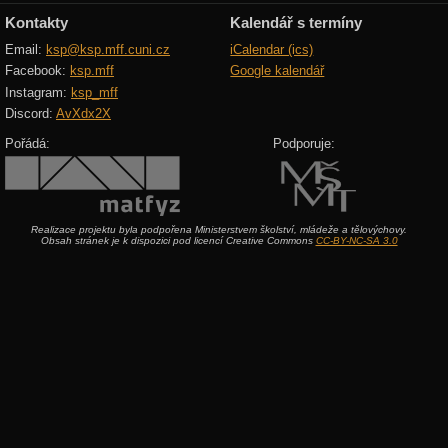
Kontakty
Kalendář s termíny
Email:
ksp@ksp.mff.cuni.cz
iCalendar (ics)
Facebook:
ksp.mff
Google kalendář
Instagram:
ksp_mff
Discord:
AvXdx2X
Pořádá:
Podporuje:
Realizace projektu byla podpořena Ministerstvem školství, mládeže a tělovýchovy.
Obsah stránek je k dispozici pod licencí Creative Commons
CC-BY-NC-SA 3.0