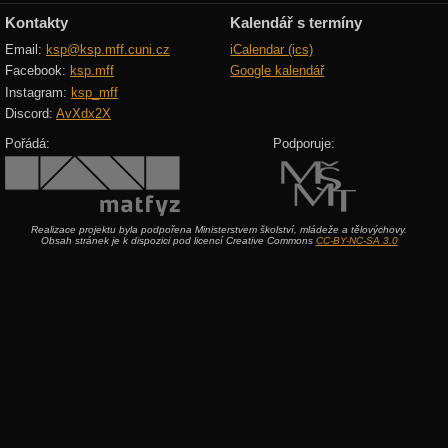
Kontakty
Kalendář s termíny
Email:
ksp@ksp.mff.cuni.cz
iCalendar (ics)
Facebook:
ksp.mff
Google kalendář
Instagram:
ksp_mff
Discord:
AvXdx2X
Pořádá:
Podporuje:
Realizace projektu byla podpořena Ministerstvem školství, mládeže a tělovýchovy.
Obsah stránek je k dispozici pod licencí Creative Commons
CC-BY-NC-SA 3.0