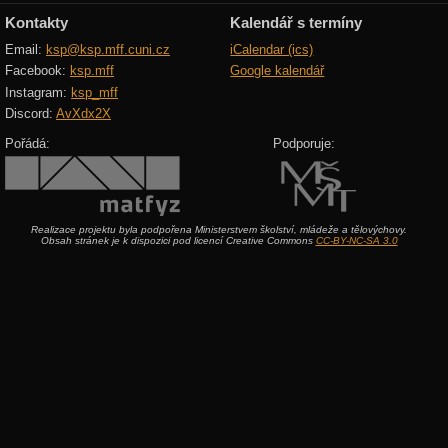
Kontakty
Kalendář s termíny
Email:
ksp@ksp.mff.cuni.cz
iCalendar (ics)
Facebook:
ksp.mff
Google kalendář
Instagram:
ksp_mff
Discord:
AvXdx2X
Pořádá:
Podporuje:
Realizace projektu byla podpořena Ministerstvem školství, mládeže a tělovýchovy.
Obsah stránek je k dispozici pod licencí Creative Commons
CC-BY-NC-SA 3.0