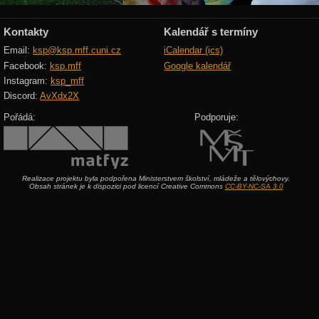
Kontakty
Kalendář s termíny
Email:
ksp@ksp.mff.cuni.cz
iCalendar (ics)
Facebook:
ksp.mff
Google kalendář
Instagram:
ksp_mff
Discord:
AvXdx2X
Pořádá:
Podporuje:
Realizace projektu byla podpořena Ministerstvem školství, mládeže a tělovýchovy.
Obsah stránek je k dispozici pod licencí Creative Commons
CC-BY-NC-SA 3.0