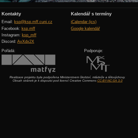
Kontakty
Kalendář s termíny
Email:
ksp@ksp.mff.cuni.cz
iCalendar (ics)
Facebook:
ksp.mff
Google kalendář
Instagram:
ksp_mff
Discord:
AvXdx2X
Pořádá:
Podporuje:
Realizace projektu byla podpořena Ministerstvem školství, mládeže a tělovýchovy.
Obsah stránek je k dispozici pod licencí Creative Commons
CC-BY-NC-SA 3.0