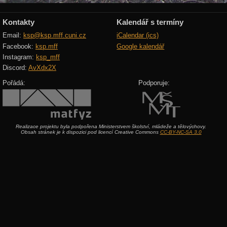
Kontakty
Kalendář s termíny
Email:
ksp@ksp.mff.cuni.cz
iCalendar (ics)
Facebook:
ksp.mff
Google kalendář
Instagram:
ksp_mff
Discord:
AvXdx2X
Pořádá:
Podporuje:
Realizace projektu byla podpořena Ministerstvem školství, mládeže a tělovýchovy.
Obsah stránek je k dispozici pod licencí Creative Commons
CC-BY-NC-SA 3.0