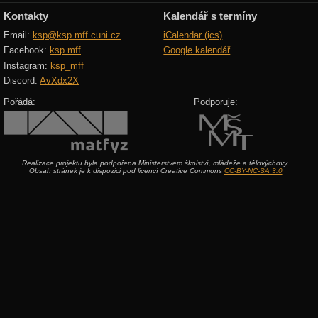
Kontakty
Kalendář s termíny
Email:
ksp@ksp.mff.cuni.cz
iCalendar (ics)
Facebook:
ksp.mff
Google kalendář
Instagram:
ksp_mff
Discord:
AvXdx2X
Pořádá:
Podporuje:
Realizace projektu byla podpořena Ministerstvem školství, mládeže a tělovýchovy.
Obsah stránek je k dispozici pod licencí Creative Commons
CC-BY-NC-SA 3.0