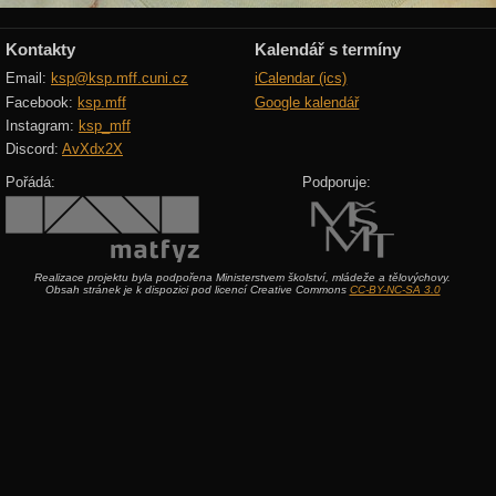
Kontakty
Kalendář s termíny
Email:
ksp@ksp.mff.cuni.cz
iCalendar (ics)
Facebook:
ksp.mff
Google kalendář
Instagram:
ksp_mff
Discord:
AvXdx2X
Pořádá:
Podporuje:
Realizace projektu byla podpořena Ministerstvem školství, mládeže a tělovýchovy.
Obsah stránek je k dispozici pod licencí Creative Commons
CC-BY-NC-SA 3.0