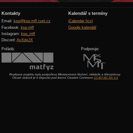
Kontakty
Kalendář s termíny
Email:
ksp@ksp.mff.cuni.cz
iCalendar (ics)
Facebook:
ksp.mff
Google kalendář
Instagram:
ksp_mff
Discord:
AvXdx2X
Pořádá:
Podporuje:
Realizace projektu byla podpořena Ministerstvem školství, mládeže a tělovýchovy.
Obsah stránek je k dispozici pod licencí Creative Commons
CC-BY-NC-SA 3.0