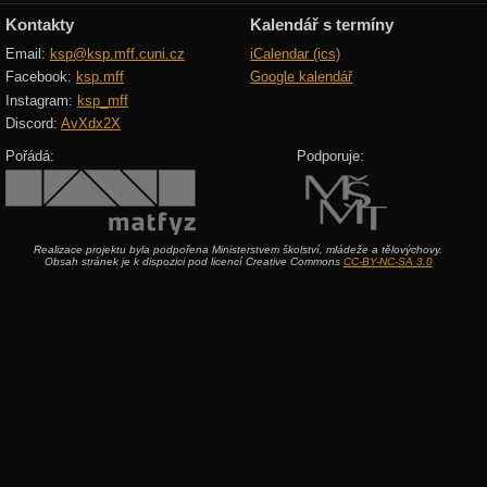
Kontakty
Kalendář s termíny
Email:
ksp@ksp.mff.cuni.cz
iCalendar (ics)
Facebook:
ksp.mff
Google kalendář
Instagram:
ksp_mff
Discord:
AvXdx2X
Pořádá:
Podporuje:
Realizace projektu byla podpořena Ministerstvem školství, mládeže a tělovýchovy.
Obsah stránek je k dispozici pod licencí Creative Commons
CC-BY-NC-SA 3.0