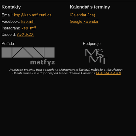
Kontakty
Kalendář s termíny
Email:
ksp@ksp.mff.cuni.cz
iCalendar (ics)
Facebook:
ksp.mff
Google kalendář
Instagram:
ksp_mff
Discord:
AvXdx2X
Pořádá:
Podporuje:
Realizace projektu byla podpořena Ministerstvem školství, mládeže a tělovýchovy.
Obsah stránek je k dispozici pod licencí Creative Commons
CC-BY-NC-SA 3.0