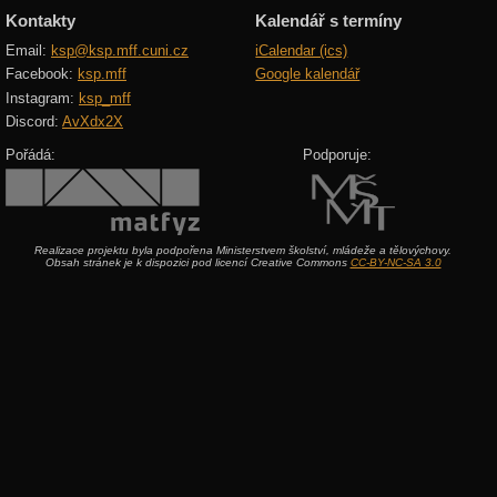
Kontakty
Kalendář s termíny
Email:
ksp@ksp.mff.cuni.cz
iCalendar (ics)
Facebook:
ksp.mff
Google kalendář
Instagram:
ksp_mff
Discord:
AvXdx2X
Pořádá:
Podporuje:
Realizace projektu byla podpořena Ministerstvem školství, mládeže a tělovýchovy.
Obsah stránek je k dispozici pod licencí Creative Commons
CC-BY-NC-SA 3.0