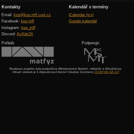
Kontakty
Kalendář s termíny
Email:
ksp@ksp.mff.cuni.cz
iCalendar (ics)
Facebook:
ksp.mff
Google kalendář
Instagram:
ksp_mff
Discord:
AvXdx2X
Pořádá:
Podporuje:
Realizace projektu byla podpořena Ministerstvem školství, mládeže a tělovýchovy.
Obsah stránek je k dispozici pod licencí Creative Commons
CC-BY-NC-SA 3.0