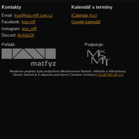
Kontakty
Kalendář s termíny
Email:
ksp@ksp.mff.cuni.cz
iCalendar (ics)
Facebook:
ksp.mff
Google kalendář
Instagram:
ksp_mff
Discord:
AvXdx2X
Pořádá:
Podporuje:
Realizace projektu byla podpořena Ministerstvem školství, mládeže a tělovýchovy.
Obsah stránek je k dispozici pod licencí Creative Commons
CC-BY-NC-SA 3.0