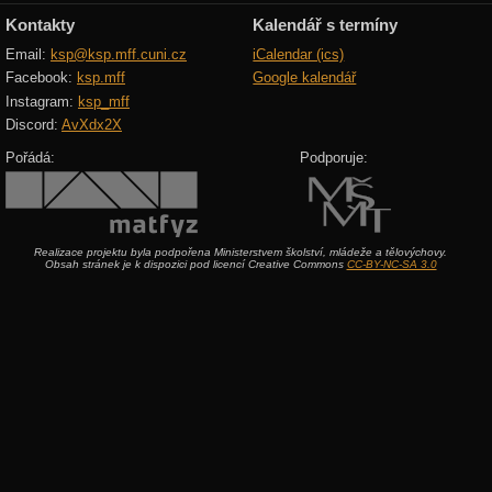
Kontakty
Kalendář s termíny
Email:
ksp@ksp.mff.cuni.cz
iCalendar (ics)
Facebook:
ksp.mff
Google kalendář
Instagram:
ksp_mff
Discord:
AvXdx2X
Pořádá:
Podporuje:
Realizace projektu byla podpořena Ministerstvem školství, mládeže a tělovýchovy.
Obsah stránek je k dispozici pod licencí Creative Commons
CC-BY-NC-SA 3.0