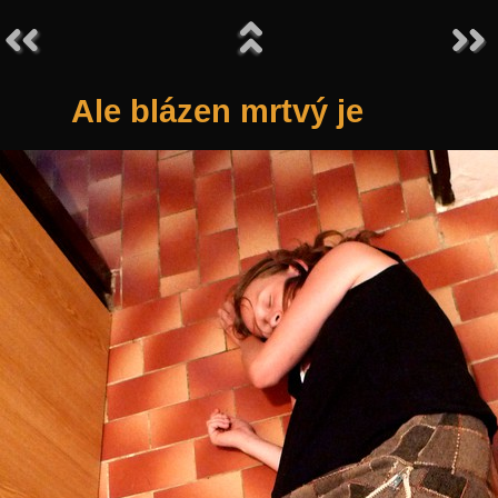
Ale blázen mrtvý je