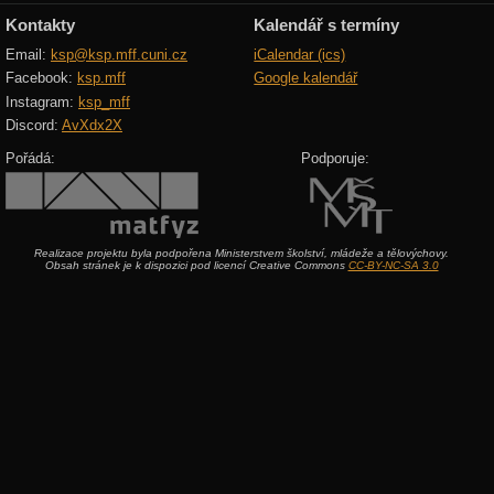
Kontakty
Kalendář s termíny
Email:
ksp@ksp.mff.cuni.cz
iCalendar (ics)
Facebook:
ksp.mff
Google kalendář
Instagram:
ksp_mff
Discord:
AvXdx2X
Pořádá:
Podporuje:
Realizace projektu byla podpořena Ministerstvem školství, mládeže a tělovýchovy.
Obsah stránek je k dispozici pod licencí Creative Commons
CC-BY-NC-SA 3.0