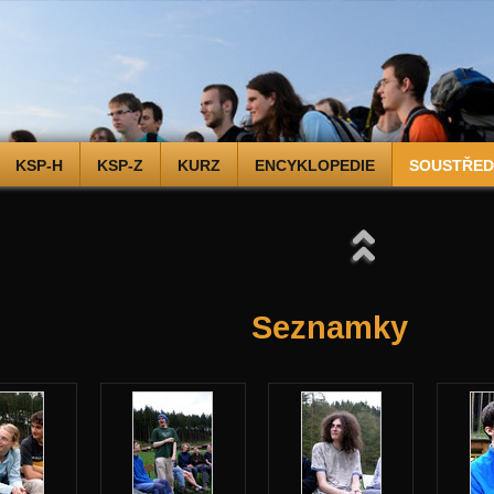
KSP-H
KSP-Z
KURZ
ENCYKLOPEDIE
SOUSTŘEDĚ
Seznamky