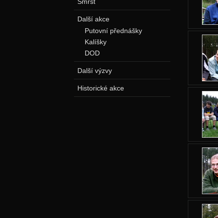
Smršť
Další akce
Putovní přednášky
Kalíšky
DOD
Další výzvy
Historické akce