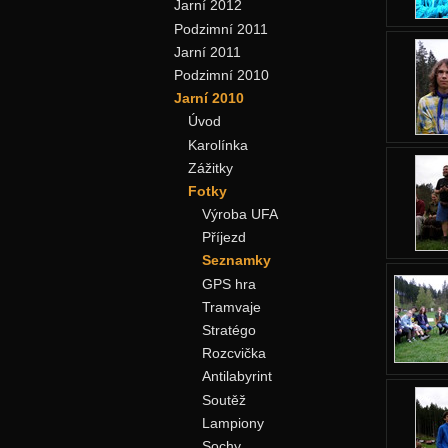
Jarní 2012
Podzimní 2011
Jarní 2011
Podzimní 2010
Jarní 2010
Úvod
Karolínka
Zážitky
Fotky
Výroba UFA
Příjezd
Seznamky
GPS hra
Tramvaje
Stratégo
Rozcvička
Antilabyrint
Soutěž
Lampiony
Sochy