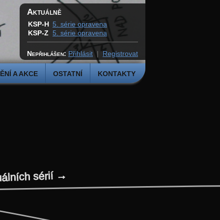
Aktuálně
KSP-H
5. série opravena
KSP-Z
5. série opravena
Nepřihlášen:
Přihlásit
|
Registrovat
NÍ A AKCE
OSTATNÍ
KONTAKTY
uálních sérií →