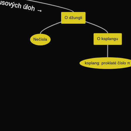
usových úloh →
O džungli
O ksplangu
Nečísla
ksplang: proklaté číslo π