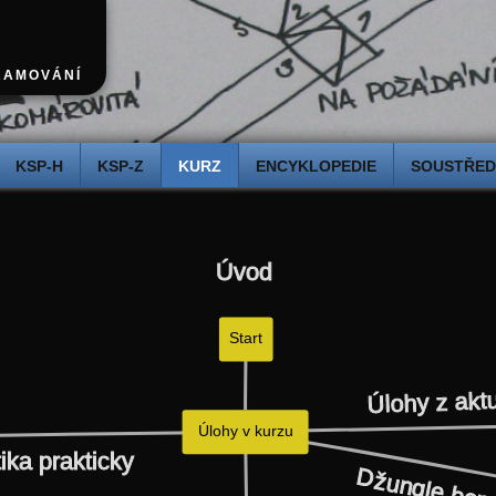
Meta-poznámky
RAMOVÁNÍ
Chtěl(a) bych na kurzu něco změnit!
KSP-H
KSP-Z
KURZ
ENCYKLOPEDIE
SOUSTŘEDĚ
Úvod
Start
Úlohy z akt
Úlohy v kurzu
ika prakticky