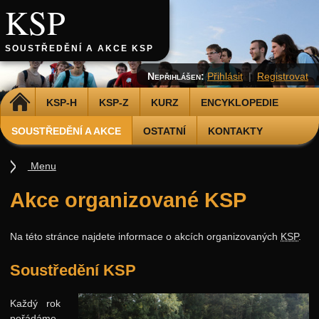
KSP
SOUSTŘEDĚNÍ A AKCE KSP
Nepřihlášen:
Přihlásit
|
Registrovat
DOMŮ
KSP-H
KSP-Z
KURZ
ENCYKLOPEDIE
SOUSTŘEDĚNÍ A AKCE
OSTATNÍ
KONTAKTY
Menu
Soustředění
Akce organizované KSP
Smršť
Na této stránce najdete informace o akcích organizovaných
KSP
.
Další akce
Putovní přednášky
Soustředění KSP
Kalíšky
Každý rok
DOD
pořádáme