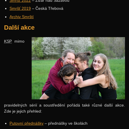
Smršť 2022
– Žďár nad Sázavou
Smršť 2019
– Česká Třebová
Archiv Smrští
Další akce
KSP
mimo
pravidelných sérií a soustředění pořádá také různé další akce.
Zde je jejich přehled:
Putovní přednášky
– přednášky ve školách