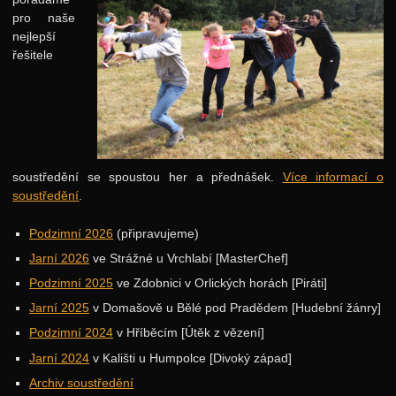
pro naše
Další výzvy
nejlepší
Historické akce
řešitele
soustředění se spoustou her a přednášek.
Více informací o
soustředění
.
Podzimní 2026
(připravujeme)
Jarní 2026
ve Strážné u Vrchlabí [MasterChef]
Podzimní 2025
ve Zdobnici v Orlických horách [Piráti]
Jarní 2025
v Domašově u Bělé pod Pradědem [Hudební žánry]
Podzimní 2024
v Hříběcím [Útěk z vězení]
Jarní 2024
v Kališti u Humpolce [Divoký západ]
Archiv soustředění