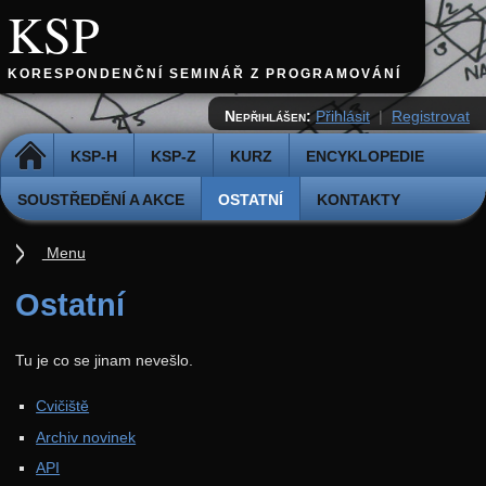
KSP
KORESPONDENČNÍ SEMINÁŘ Z PROGRAMOVÁNÍ
Nepřihlášen:
Přihlásit
|
Registrovat
DOMŮ
KSP-H
KSP-Z
KURZ
ENCYKLOPEDIE
SOUSTŘEDĚNÍ A AKCE
OSTATNÍ
KONTAKTY
Menu
Ostatní
Ostatní
Cvičiště
Tu je co se jinam nevešlo.
Archiv novinek
API
Cvičiště
Archiv novinek
Profil
API
Účet