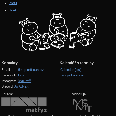
Profil
Účet
Kontakty
Kalendář s termíny
Email:
ksp@ksp.mff.cuni.cz
iCalendar (ics)
Facebook:
ksp.mff
Google kalendář
Instagram:
ksp_mff
Discord:
AvXdx2X
Pořádá:
Podporuje: