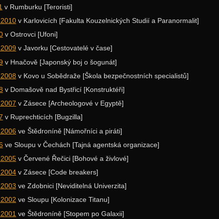
1
v Rumburku [Teroristi]
 2010
v Karlovicích [Fakulta Kouzelnických Studií a Paranormalit]
0
v Ostrovci [Ufoni]
 2009
v Javorku [Cestovatelé v čase]
9
v Hnačově [Japonský boj o šogunát]
 2008
v Kovo u Sobědraže [Škola bezpečnostních specialistů]
8
v Domašově nad Bystřicí [Konstruktéři]
 2007
v Zásece [Archeologové v Egyptě]
7
v Ruprechticích [Bugzilla]
 2006
ve Štědroníně [Námořníci a piráti]
6
ve Sloupu v Čechách [Tajná agentská organizace]
 2005
v Červené Řečici [Bohové a živlové]
 2004
v Zásece [Code breakers]
 2003
ve Zdobnici [Neviditelná Univerzita]
 2002
ve Sloupu [Kolonizace Titanu]
 2001
ve Štědroníně [Stopem po Galaxii]