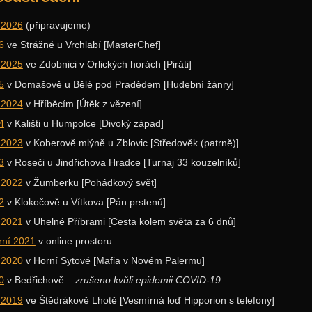
 2026
(připravujeme)
6
ve Strážné u Vrchlabí [MasterChef]
 2025
ve Zdobnici v Orlických horách [Piráti]
5
v Domašově u Bělé pod Pradědem [Hudební žánry]
 2024
v Hříběcím [Útěk z vězení]
4
v Kališti u Humpolce [Divoký západ]
 2023
v Koberově mlýně u Zblovic [Středověk (patrně)]
3
v Roseči u Jindřichova Hradce [Turnaj 33 kouzelníků]
 2022
v Žumberku [Pohádkový svět]
2
v Klokočově u Vítkova [Pán prstenů]
 2021
v Uhelné Příbrami [Cesta kolem světa za 6 dnů]
rní 2021
v online prostoru
 2020
v Horní Sytové [Mafia v Novém Palermu]
0
v Bedřichově –
zrušeno kvůli epidemii COVID-19
 2019
ve Štědrákově Lhotě [Vesmírná loď Hipporion s telefony]