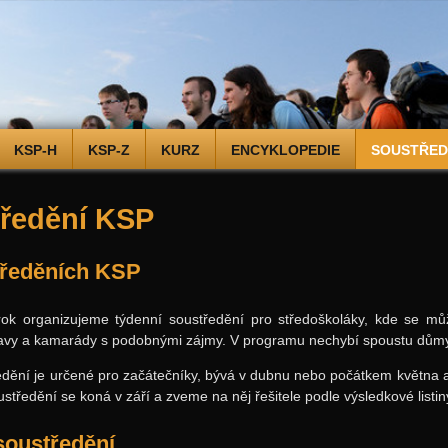
KSP-H
KSP-Z
KURZ
ENCYKLOPEDIE
SOUSTŘEDĚ
ředění KSP
tředěních KSP
rok organizujeme týdenní soustředění pro středoškoláky, kde se mů
vy a kamarády s podobnými zájmy. V programu nechybí spoustu důmysln
edění je určené pro začátečníky, bývá v dubnu nebo počátkem května a š
středění se koná v září a zveme na něj řešitele podle výsledkové listi
soustředění