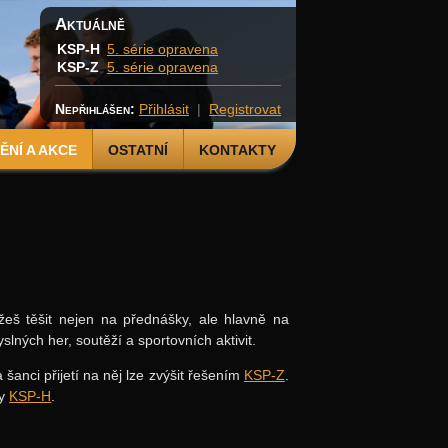
Aktuálně
KSP-H
5. série opravena
KSP-Z
5. série opravena
Nepřihlášen:
Přihlásit
|
Registrovat
NÍ A AKCE
OSTATNÍ
KONTAKTY
žeš těšit nejen na přednášky, ale hlavně na
ých her, soutěží a sportovních aktivit.
anci přijetí na něj lze zvýšit řešením
KSP-Z
.
ny
KSP-H
.