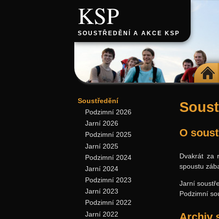
KSP
SOUSTŘEDĚNÍ A AKCE KSP
DOMŮ
Soustředění
Soust
Podzimní 2026
Jarní 2026
O sous
Podzimní 2025
Jarní 2025
Dvakrát za 
Podzimní 2024
spoustu zába
Jarní 2024
Podzimní 2023
Jarní soustř
Jarní 2023
Podzimní sou
Podzimní 2022
Jarní 2022
Archiv 