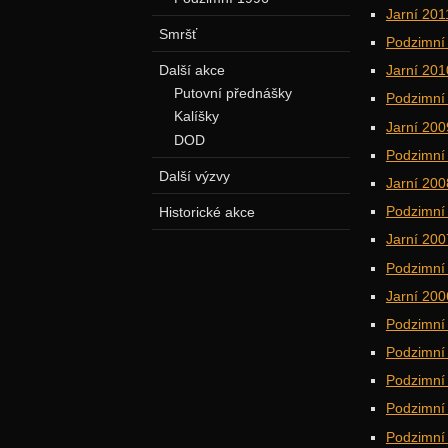
Jarní 201
Smršť
Podzimní
Další akce
Jarní 201
Putovní přednášky
Podzimní
Kalíšky
Jarní 200
DOD
Podzimní
Další výzvy
Jarní 200
Podzimní
Historické akce
Jarní 200
Podzimní
Jarní 200
Podzimní
Podzimní
Podzimní
Podzimní
Podzimní