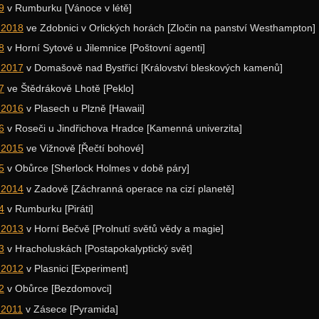
9
v Rumburku [Vánoce v létě]
 2018
ve Zdobnici v Orlických horách [Zločin na panství Westhampton]
8
v Horní Sytové u Jilemnice [Poštovní agenti]
 2017
v Domašově nad Bystřicí [Království bleskových kamenů]
7
ve Štědrákově Lhotě [Peklo]
 2016
v Plasech u Plzně [Hawaii]
6
v Roseči u Jindřichova Hradce [Kamenná univerzita]
 2015
ve Vižnově [Řečtí bohové]
5
v Obůrce [Sherlock Holmes v době páry]
 2014
v Zadově [Záchranná operace na cizí planetě]
4
v Rumburku [Piráti]
 2013
v Horní Bečvě [Prolnutí světů vědy a magie]
3
v Hracholuskách [Postapokalyptický svět]
 2012
v Plasnici [Experiment]
2
v Obůrce [Bezdomovci]
 2011
v Zásece [Pyramida]