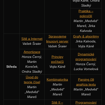
Vojta Káně, Ondra
Sladký
Praktika –
pokročilí
Martin „Medvěd“
Mareš, Jirka
Kalvoda
Spravujeme
Grafy & algoritmy
Sítě a Internet
linuxový server
Jirka Kalvoda,
Vašek Šraier
Vašek Šraier
Vojta Káně
Amortizace
Dynamické
Honza Černý,
Principy
programování
Martin
počítačů
Honza Černý,
Středa
Koreček,
Vojta Káně
Lucka Vomelová
Ondra Sladký
Úvod do
Kombinatorika
Parsing čili
teorie čísel
Martin
analýza textu
Martin
„Medvěd“
Martin „Medvěd“
„Medvěd“
Mareš
Mareš
Mareš
Sítě II –
Programování