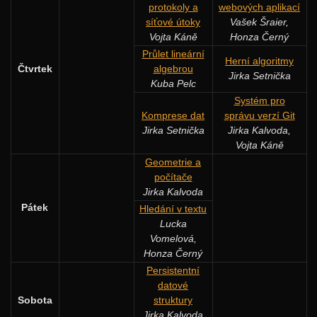
protokoly a
webových aplikací
síťové útoky
Vašek Šraier,
Vojta Káně
Honza Černý
Průlet lineární
Herní algoritmy
Čtvrtek
algebrou
Jirka Setnička
Kuba Pelc
Systém pro
Komprese dat
správu verzí Git
Jirka Setnička
Jirka Kalvoda,
Vojta Káně
Geometrie a
počítače
Jirka Kalvoda
Pátek
Hledání v textu
Lucka
Vomelová,
Honza Černý
Persistentní
datové
Sobota
struktury
Jirka Kalvoda