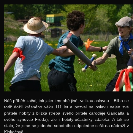
Jarní 2024
Podzimní 2023
Jarní 2023
Podzimní 2022
Jarní 2022
Úvod
Adresář
Webový leták
Karolínka
Šarády
Náš příběh začal, tak jako i mnohé jiné, velikou oslavou – Bilbo se
Hackovací adventura
totiž dožil krásného věku 111 let a pozval na oslavu nejen své
přátele hobity z blízka (třeba svého přítele čaroděje Gandalfa a
Fotky
svého synovce Froda), ale i hobity-účastníky zdaleka. A tak se
stalo, že jsme se jednoho sobotního odpoledne sešli na nádraží v
Podzimní 2021
Klokočově.