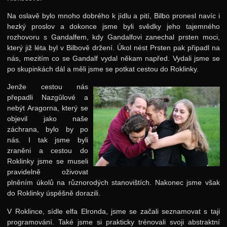
Jarní 2021
Na oslavě bylo mnoho dobrého k jídlu a pití, Bilbo pronesl navíc i
Podzimní 2020
hezký proslov a dokonce jsme byli svědky jeho tajemného
rozhovoru s Gandalfem, kdy Gandalfovi zanechal prsten moci,
Jarní 2020
který již léta byl v Bilbově držení. Úkol nést Prsten pak připadl na
Podzimní 2019
nás, mezitím co se Gandalf vydal někam napřed. Vydali jsme se
po skupinkách dál a měli jsme se potkat cestou do Roklinky.
Jarní 2019
Jenže cestou nás
Podzimní 2018
přepadli Nazgûlové a
nebýt Aragorna, který se
Jarní 2018
objevil jako naše
Podzimní 2017
záchrana, bylo by po
nás. I tak jsme byli
Jarní 2017
zraněni a cestou do
Podzimní 2016
Roklinky jsme se museli
pravidelně oživovat
Jarní 2016
plněním úkolů na různorodých stanovištích. Nakonec jsme však
do Roklinky úspěšně dorazili.
Podzimní 2015
V Roklince, sídle elfa Elronda, jsme se začali seznamovat s taji
Jarní 2015
programování. Také jsme si prakticky trénovali svoji abstraktní