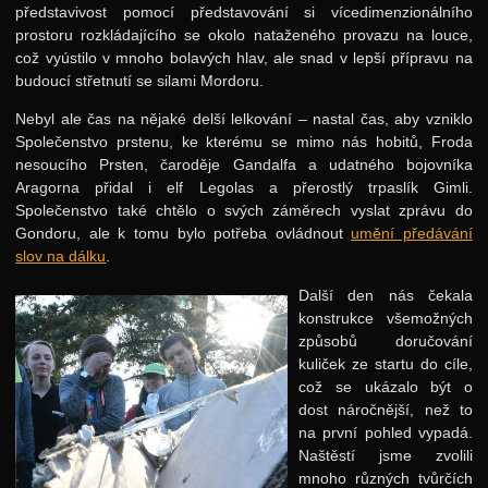
Podzimní 2014
představivost pomocí představování si vícedimenzionálního
prostoru rozkládajícího se okolo nataženého provazu na louce,
Jarní 2014
což vyústilo v mnoho bolavých hlav, ale snad v lepší přípravu na
Podzimní 2013
budoucí střetnutí se silami Mordoru.
Jarní 2013
Nebyl ale čas na nějaké delší lelkování – nastal čas, aby vzniklo
Společenstvo prstenu, ke kterému se mimo nás hobitů, Froda
Podzimní 2012
nesoucího Prsten, čaroděje Gandalfa a udatného bojovníka
Aragorna přidal i elf Legolas a přerostlý trpaslík Gimli.
Jarní 2012
Společenstvo také chtělo o svých záměrech vyslat zprávu do
Podzimní 2011
Gondoru, ale k tomu bylo potřeba ovládnout
umění předávání
slov na dálku
.
Jarní 2011
Další den nás čekala
Podzimní 2010
konstrukce všemožných
Jarní 2010
způsobů doručování
kuliček ze startu do cíle,
Podzimní 2009
což se ukázalo být o
dost náročnější, než to
Jarní 2009
na první pohled vypadá.
Podzimní 2008
Naštěstí jsme zvolili
mnoho různých tvůrčích
Jarní 2008