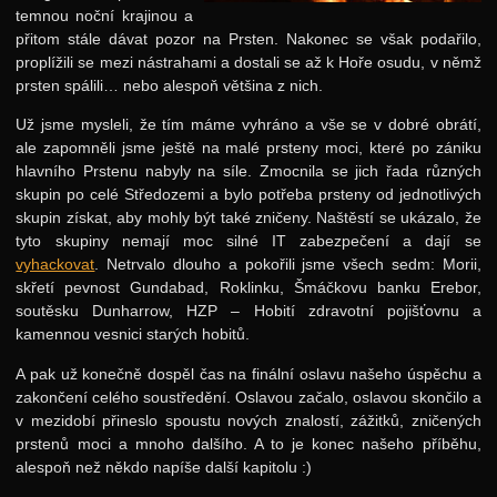
temnou noční krajinou a
přitom stále dávat pozor na Prsten. Nakonec se však podařilo,
proplížili se mezi nástrahami a dostali se až k Hoře osudu, v němž
prsten spálili… nebo alespoň většina z nich.
Už jsme mysleli, že tím máme vyhráno a vše se v dobré obrátí,
ale zapomněli jsme ještě na malé prsteny moci, které po zániku
hlavního Prstenu nabyly na síle. Zmocnila se jich řada různých
skupin po celé Středozemi a bylo potřeba prsteny od jednotlivých
skupin získat, aby mohly být také zničeny. Naštěstí se ukázalo, že
tyto skupiny nemají moc silné IT zabezpečení a dají se
vyhackovat
. Netrvalo dlouho a pokořili jsme všech sedm: Morii,
skřetí pevnost Gundabad, Roklinku, Šmáčkovu banku Erebor,
soutěsku Dunharrow, HZP – Hobití zdravotní pojišťovnu a
kamennou vesnici starých hobitů.
A pak už konečně dospěl čas na finální oslavu našeho úspěchu a
zakončení celého soustředění. Oslavou začalo, oslavou skončilo a
v mezidobí přineslo spoustu nových znalostí, zážitků, zničených
prstenů moci a mnoho dalšího. A to je konec našeho příběhu,
alespoň než někdo napíše další kapitolu :)