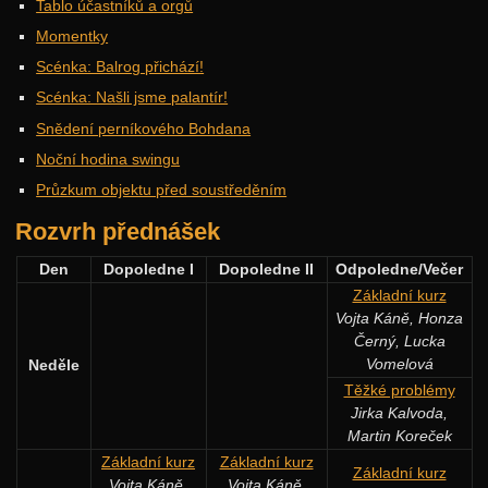
Tablo účastníků a orgů
Momentky
Scénka: Balrog přichází!
Scénka: Našli jsme palantír!
Snědení perníkového Bohdana
Noční hodina swingu
Průzkum objektu před soustředěním
Rozvrh přednášek
Den
Dopoledne I
Dopoledne II
Odpoledne/Večer
Základní kurz
Vojta Káně, Honza
Černý, Lucka
Vomelová
Neděle
Těžké problémy
Jirka Kalvoda,
Martin Koreček
Základní kurz
Základní kurz
Základní kurz
Vojta Káně,
Vojta Káně,