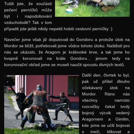
Tušili jste, že součástí
Putovní přednášky
pečení perníčků může
být i napodobování
Kalíšky
vzducholodě? Tak v tom
případě jste ještě nikdy nepekli hobití cestovní perníčky :)
DOD
Navečer jsme však již doputovali do Gondoru a protože útok na
Další výzvy
Mordor se blížil, potřebovali jsme vůdce tohoto útoku. Naštěstí pro
Historické akce
nás se ukázalo, že Aragorn je královské krve, a tak jsme ho
kvapně korunovali na krále Gondoru… jenom tedy na
korunovační obřad jsme se museli naučit spoustu divných textů.
Další den, čtvrtek to byl,
pak už přišel dlouho
očekávaný útok na
Mordor. Ráno nás
všechny namísto
rozcvičky čekal tvrdý
bojový výcvik vedený
Aragornem a Gimlim,
kde jsme se učili bojovat
s meči, klikovat a