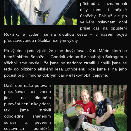
přístupů a zaznamenali
díky tomu i nějaké
Podzimní 2007
úspěchy. Pak už ale po
Jarní 2007
velikém oslavném ohni
přišel čas na opuštění
Podzimní 2006
Roklinky a vydání se na dlouhou cestu – v našem pojetí
Jarní 2006
představovanou několika různými výlety.
Podzimní 2005
Po výletech jsme zjistili, že jsme dovýletovali až do Mórie, která se
hemží skřety. Bohužel… Gandalf zde padl v souboji s Balrogem a
Podzimní 2004
všichni jsme mysleli, že jsme ho nadobro ztratili. Uchýlili jsme se
tedy do blízkého elfského lesa Lothlórienu, kde jsme si na jeho
Podzimní 2003
počest připili mnoha dobrými čaji v elfsko-hobití čajovně.
Podzimní 2002
Další den naše putování
Podzimní 2001
pokračovalo, ale zásob
jídla na dlouhém
Podzimní 1998
putování není nikdy dost,
Podzimní 1996
tak jsme strávili
odpoledne sháněním
Smršť
surovin a pečením
cestovních perníčků.
Další akce