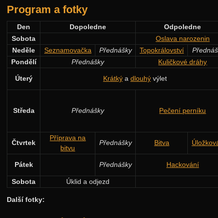
Program a fotky
Den
Dopoledne
Odpoledne
Sobota
Oslava narozenin
Neděle
Seznamovačka
Přednášky
Topokrálovství
Přednáš
Pondělí
Přednášky
Kuličkové dráhy
Úterý
Krátký
a
dlouhý
výlet
Středa
Přednášky
Pečení perníku
Příprava na
Čtvrtek
Přednášky
Bitva
Úložkov
bitvu
Pátek
Přednášky
Hackování
Sobota
Úklid a odjezd
Další fotky: