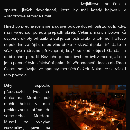
dvojklikovat na čas a
spoustu jiných dovedností, které by měl každý bojovník v
Aragornově armádě umět.
Hned po přednášce jsme pak své bojové dovednosti zúročili, když
naši válečnou poradu přepadli skřeti. Většina našich bojovníků
úspěšně skřety odrazila a dál je zaměstnávala, a tak mohli elfové
odpoledne zahájit druhou vlnu útoku, získávání palantírů. Jaké to
však bylo radostné překvapení, když se opět objevil Gandalf a
dobře nám poradil. Bez jeho pomoci bychom byli ztraceni, ale i s
jeho pomocí bylo získávání palantírů vědomostně docela obtížnou
úlohou sestávající ze spousty menších úložek. Nakonec se však i
toto povedlo.
Díky úspěchu
předchozích dvou vln
útoku na Mordor pak
mohli hobiti v noci
proklouznout přímo do
samotného Mordoru.
Museli se vyhýbat
Nazgûlům, plížit se