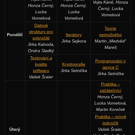
Vojta Káně, Honza
Honza Černý,
Honza Černý,
Černý, Lucka
Lucka
Lucka
Vomelová
Vomelová
Vomelová
Datové
Teorie
struktury pro
Pondělí
Iterátory
nemožného
pokročilé
Jirka Sejkora
Martin „Medvěd“
Jirka Kalvoda,
Mareš
Ondra Sladký
Testování a
Programování v
kvalita
Kryptografie
jazyce C
softwaru
Jirka Setnička
Jirka Setnička
Vašek Šraier
Praktika –
začátečníci
Honza Černý,
Lucka Vomelová,
Martin Koreček
Praktika – mírně
pokročilí
Úterý
Vašek Šraier,