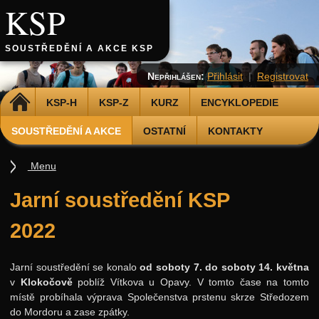
KSP
SOUSTŘEDĚNÍ A AKCE KSP
Nepřihlášen:
Přihlásit
|
Registrovat
DOMŮ
KSP-H
KSP-Z
KURZ
ENCYKLOPEDIE
SOUSTŘEDĚNÍ A AKCE
OSTATNÍ
KONTAKTY
Menu
Soustředění
Jarní soustředění KSP
Podzimní 2026
2022
Jarní 2026
Podzimní 2025
Jarní soustředění se konalo
od soboty 7. do soboty 14. května
v
Klokočově
poblíž Vítkova u Opavy. V tomto čase na tomto
Jarní 2025
místě probíhala výprava Společenstva prstenu skrze Středozem
Podzimní 2024
do Mordoru a zase zpátky.