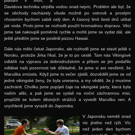
plavání v moři, a
Davidova technika utrpěla vodou snad nejvíc. Problém ale byl, že
Další akce
se obchody nacházely všude možně po ostrově a prostým
chozením bychom zabili celý den. A časový limit šesti dnů utíkal
Putovní přednášky
jak voda. Proto jsme se rozhodli použít hromadnou dopravu. Věci
Kalíšky
jsme tak nakoupili poměrně rychle a mohli jsme se vydat dál, ale
ještě předtím jsme se posilnili pizzou Hawaii.
DOD
Dále nás mělo čekat Japonsko, ale rozhodli jsme se stavit ještě v
Další výzvy
Norsku, protože Jirka říkal, že je to po cestě. Tam nás Vikingové
odtáhli na výpravu za dobrodružstvím a přitom se jim podařilo
Historické akce
odlákat naši pozornost tak důkladně, že jsme si ani nevšimli, že
Maruška zmizela. Když jsme to večer zjistili, dozvěděli jsme se od
jedné vikingské ženy, že byla unesena, a my věděli, že ji musíme
zachránit. Chvilku jsme popíjeli čaje na vikingské párty, která byla
naším alibi, a pak jsme se vydali na noční záchrannou misi,
proplížili se kolem děsivých strážců a vyvedli Marušku ven. A
urychleně jsme vyrazili do Japonska.
V Japonsku neměli snad
nic jiného než rýži. Víc
než jeden den bychom