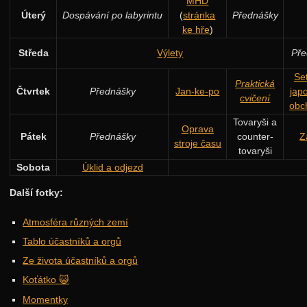
MHD
Úterý
Dospávání po labyrintu
(
stránka
Přednášky
ke hře
)
Středa
Výlety
Pře
Se
Praktická
Čtvrtek
Přednášky
Jan-ke-po
jap
cvičení
obc
Tovaryši a
Oprava
Pátek
Přednášky
counter-
Z
stroje času
tovaryši
Sobota
Úklid a odjezd
Další fotky:
Atmosféra různých zemí
Tablo účastníků a orgů
Ze života účastníků a orgů
Koťátko 😺
Momentky