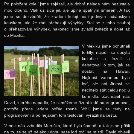
Jarní 2015
Po položení kolejí jsme zajásali, ale dobrá nálada nám nezůstala
moc dlouho. Vlak už sice jel, ale úplně špatným směrem. A tak
Podzimní 2014
jsme se dozvěděli, že kradení kolejí není jediným indiánským
Jarní 2014
kouskem, ale že rádi přehazují výhybky. Stal se z toho souboj
o přehazování výhybek, nakonec jsme zvládli zvítězit a dojet až
Podzimní 2013
do Mexika.
Jarní 2013
V Mexiku jsme ochutnali
tortilly, najedli se dosyta
Podzimní 2012
kukuřice a fazolí a
Jarní 2012
debatovali o tom, jak se
dostat na Hawaii.
Podzimní 2011
Nejlepší variantou byla
Jarní 2011
loď, ale ani Jirkovi se
nechtělo stát celou noc u
Podzimní 2010
kormidla. Zachránil nás
David, kterého napadlo, že si můžeme řízení lodě naprogramovat,
Jarní 2010
protože přece jedem pořád rovně. Vrhli jsme se tedy na
Podzimní 2009
programování a po nějakém tom testování vyrazili na cestu.
Jarní 2009
V noci nás vzbudila Maruška, které bylo špatně, a tak jsme přišli
na to, že se už nějakou dobu naše loď točí na místě. David objevil
Podzimní 2008