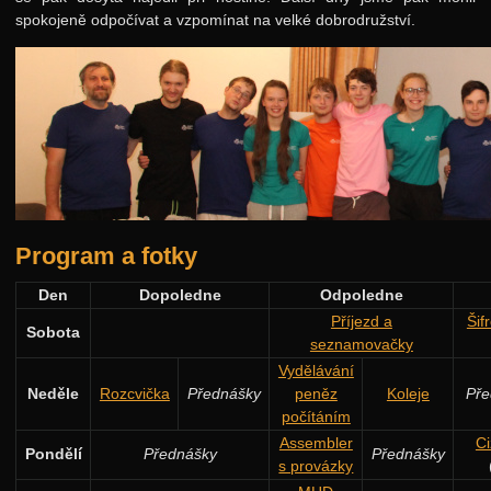
spokojeně odpočívat a vzpomínat na velké dobrodružství.
Program a fotky
Den
Dopoledne
Odpoledne
Příjezd a
Šif
Sobota
seznamovačky
Vydělávání
Neděle
Rozcvička
Přednášky
peněz
Koleje
Pře
počítáním
Assembler
Ci
Pondělí
Přednášky
Přednášky
s provázky