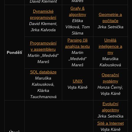
Mareš
David Klement
Grafy &
Dynamické
algoritmy
Geometrie a
programování
Eliška
počítače
David Klement,
Vítková, Tom
Jirka Setnička
Jirka Kalvoda
Sláma
Parsing čili
Umělá
Programování
analýza textu
inteligence a
v assembleru
Pondělí
Martin
my
Martin „Medvěd“
„Medvěd“
Maruška
Mareš
Mareš
Kalousková
SQL databáze
Operační
Maruška
UNIX
systémy
Kalousková,
Vojta Káně
Honza Černý,
Klárka
Vojta Káně
Tauchmanová
Evoluční
algoritmy
Jirka Setnička
Sítě a Internet
Vojta Káně