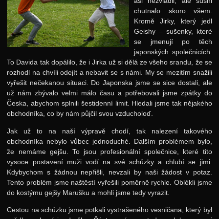
asi nezvládli, ale sushi
chutnalo skoro všem.
Kromě Jirky, který jedl
Geishy – sušenky, které
se jmenují po těch
japonských společnicích.
To Davida tak dopálilo, že i Jirka už si dělá ze všeho srandu, že se
rozhodl na chvíli odejít a nebavit se s námi. My se mezitím snažili
vyřešit nečekanou situaci. Do Japonska jsme se sice dostali, ale
už nám zbývalo velmi málo času a potřebovali jsme zpátky do
Česka, abychom splnili šestidenní limit. Hledali jsme tak nějakého
obchodníka, co by nám půjčil svou vzducholoď.
Jak už to na naší výpravě chodí, tak nalezení takového
obchodníka nebylo vůbec jednoduché. Dalším problémem bylo,
že nemáme gejšu. To jsou profesionální společnice, které tito
vysoce postavení muži vodí na své schůzky a chlubí se jimi.
Kdybychom s žádnou nepřišli, nevzali by naši žádost v potaz.
Tento problém jsme naštěstí vyřešili poměrně rychle. Oblékli jsme
do kostýmu gejšy Marušku a mohli jsme tedy vyrazit.
Cestou na schůzku jsme potkali vystrašeného vesničana, který byl