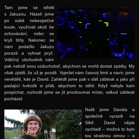
Tam jsme se střetli
s Jakuzou. Házeli jsme
po sobě nebezpečné
koule, využívali okolí ke
schovávání, nebo se
kryli štíty. Nakonec se
nám podařilo Jakuzu
porazit a vyhnat pryč.
Vděčný obchodník nám
pak nabídl svou vzducholoď, abychom se mohli dostat zpátky. My
však zjistili, že už je pozdě. Vypršel nám časový limit a navíc jsme
nevěděli, kde je David. Zahlédli jsme pak v dáli záblesk a jako při
padající hvězdě si přáli, abychom to stihli. Když nebylo kam
pospíchat, rozhodli jsme se jít prozkoumat místo, odkud záblesk
pocházel.
Našli jsme Davida a
společně vyrazili na
Sibiř. David nějak
vychladl – možná to bylo
tou strašnou zimou – a