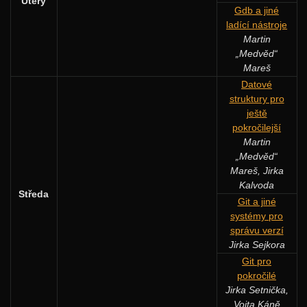
Úterý
Gdb a jiné
ladící nástroje
Martin
„Medvěd“
Mareš
Datové
struktury pro
ještě
pokročilejší
Martin
„Medvěd“
Mareš, Jirka
Kalvoda
Středa
Git a jiné
systémy pro
správu verzí
Jirka Sejkora
Git pro
pokročilé
Jirka Setnička,
Vojta Káně