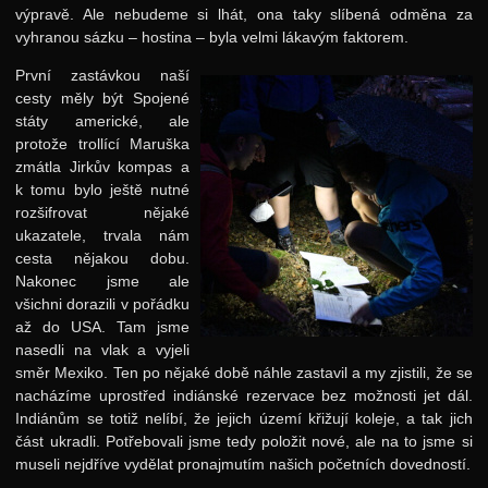
Fotky
výpravě. Ale nebudeme si lhát, ona taky slíbená odměna za
vyhranou sázku – hostina – byla velmi lákavým faktorem.
Jarní 2021
První zastávkou naší
Podzimní 2020
cesty měly být Spojené
státy americké, ale
Jarní 2020
protože trollící Maruška
Podzimní 2019
zmátla Jirkův kompas a
k tomu bylo ještě nutné
Jarní 2019
rozšifrovat nějaké
Podzimní 2018
ukazatele, trvala nám
cesta nějakou dobu.
Jarní 2018
Nakonec jsme ale
všichni dorazili v pořádku
Podzimní 2017
až do USA. Tam jsme
Jarní 2017
nasedli na vlak a vyjeli
směr Mexiko. Ten po nějaké době náhle zastavil a my zjistili, že se
Podzimní 2016
nacházíme uprostřed indiánské rezervace bez možnosti jet dál.
Indiánům se totiž nelíbí, že jejich území křižují koleje, a tak jich
Jarní 2016
část ukradli. Potřebovali jsme tedy položit nové, ale na to jsme si
Podzimní 2015
museli nejdříve vydělat pronajmutím našich početních dovedností.