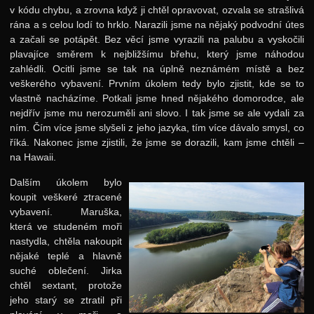
v kódu chybu, a zrovna když ji chtěl opravovat, ozvala se strašlivá
Jarní 2008
rána a s celou lodí to hrklo. Narazili jsme na nějaký podvodní útes
a začali se potápět. Bez věcí jsme vyrazili na palubu a vyskočili
Podzimní 2007
plavajíce směrem k nejbližšímu břehu, který jsme náhodou
zahlédli. Ocitli jsme se tak na úplně neznámém místě a bez
Jarní 2007
veškerého vybavení. Prvním úkolem tedy bylo zjistit, kde se to
Podzimní 2006
vlastně nacházíme. Potkali jsme hned nějakého domorodce, ale
nejdřív jsme mu nerozuměli ani slovo. I tak jsme se ale vydali za
Jarní 2006
ním. Čím více jsme slyšeli z jeho jazyka, tím více dávalo smysl, co
říká. Nakonec jsme zjistili, že jsme se dorazili, kam jsme chtěli –
Podzimní 2005
na Hawaii.
Podzimní 2004
Dalším úkolem bylo
Podzimní 2003
koupit veškeré ztracené
vybavení. Maruška,
Podzimní 2002
která ve studeném moři
Podzimní 2001
nastydla, chtěla nakoupit
nějaké teplé a hlavně
Podzimní 1998
suché oblečení. Jirka
chtěl sextant, protože
Podzimní 1996
jeho starý se ztratil při
Smršť