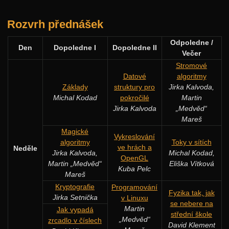
Rozvrh přednášek
Odpoledne /
Den
Dopoledne I
Dopoledne II
Večer
Stromové
Datové
algoritmy
Základy
struktury pro
Jirka Kalvoda,
Michal Kodad
pokročilé
Martin
Jirka Kalvoda
„Medvěd“
Mareš
Magické
Vykreslování
algoritmy
Toky v sítích
ve hrách a
Neděle
Jirka Kalvoda,
Michal Kodad,
OpenGL
Martin „Medvěd“
Eliška Vítková
Kuba Pelc
Mareš
Kryptografie
Programování
Fyzika tak, jak
Jirka Setnička
v Linuxu
se nebere na
Martin
Jak vypadá
střední škole
„Medvěd“
zrcadlo v číslech
David Klement