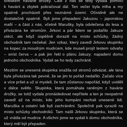
svědkem havárie drožky. Část z nás se tedy vydala pomoci
k havárii a zbytek pokračoval dál. Ten večer byla mlha a my
opatrně procházeli přes neznámé území. Očividně ale ne
dostatečně opatrně. Byli jsme přepadeni Jakuzou – japonskou
mafií – a část z nás, včetně Marušky, byla odvlečena do lesa a
přivázána ke stromům. Jirkovi a pár lidem se podařilo Jakuze
utéct, ale když úspěšně dorazili na místo schůzky, žádný
obchodník tam nečekal. Jen vzkaz, který zavedl Jirkovu skupinku
na kopec za moudrým mudrcem, kde museli projít testem odvahy
– sníst červa – a pak jim řekl o plánu Jakuzy: napadení domu
jednoho obchodníka. Vydali se ho tedy zachránit.
Mezitím se unesená skupinka snažila od stromů odvázat, ale lana
byla přivázána tak pevně, že se jim to pořád nedařilo. Začalo více
a více pršet a už si mysleli, že tam zůstanou napořád, když uviděli
v dálce světlo. Skupinka, která pomáhala raněným z havárie
drožky, se totiž vydala pronásledovat nepřítele a ten je neopatrně
zavedl až na místo, kde jeho kumpáni nechali unesené lidi.
Maruška a ostatní tak byli zachráněni. Společně pak vyrazili na
místo schůzky obchodníků. Tam našli Jirkovu skupinku, která se
už vrátila od mudrce. A všichni jsme se vydali k domu obchodníka,
který měl být přepaden.