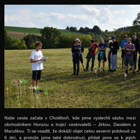
Jarní 2024
Podzimní 2023
Jarní 2023
Podzimní 2022
Jarní 2022
Podzimní 2021
Úvod
Adresář
Karolínka
Šifrovačka
Labyrint
Naše cesta začala v Chotěboři, kde jsme vyslechli sázku mezi
MHD
obchodníkem Honzou a trojicí cestovatelů – Jirkou, Davidem a
Maruškou. Ti se vsadili, že dokáží objet celou severní polokouli za
Videa
6 dní, a protože jsme také dobrodruzi, přidali jsme se k jejich