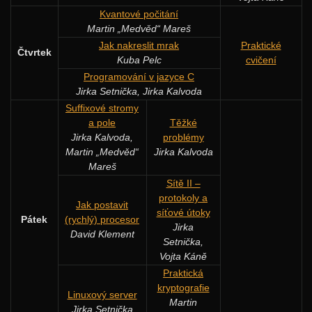
Kvantové počitání
Martin „Medvěd“ Mareš
Jak nakreslit mrak
Praktické
Čtvrtek
Kuba Pelc
cvičení
Programování v jazyce C
Jirka Setnička, Jirka Kalvoda
Suffixové stromy
a pole
Těžké
Jirka Kalvoda,
problémy
Martin „Medvěd“
Jirka Kalvoda
Mareš
Sítě II –
protokoly a
Jak postavit
síťové útoky
Pátek
(rychlý) procesor
Jirka
David Klement
Setnička,
Vojta Káně
Praktická
kryptografie
Linuxový server
Martin
Jirka Setnička