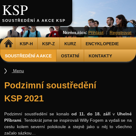
KSP
SOUSTŘEDĚNÍ A AKCE KSP
Nepřihlášen:
Přihlásit
|
Registrovat
DOMŮ
KSP-H
KSP-Z
KURZ
ENCYKLOPEDIE
SOUSTŘEDĚNÍ A AKCE
OSTATNÍ
KONTAKTY
Menu
Soustředění
Podzimní soustředění
Podzimní 2026
KSP 2021
Jarní 2026
Podzimní 2025
Podzimní soustředění se konalo
od 11. do 18. září
v
Uhelné
Příbrami
. Tentokrát jsme se inspirovali Willy Fogem a vydali se na
Jarní 2025
cestu kolem severní polokoule a stejně jako u něj to všechno
Podzimní 2024
začalo sázkou…