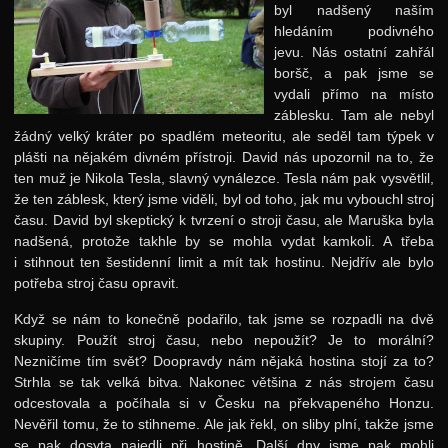
byl nadšený naším
hledáním podivného
jevu. Nás ostatní zahřál
boršč, a pak jsme se
vydali přímo na místo
záblesku. Tam ale nebyl
žádný velký kráter po spadlém meteoritu, ale seděl tam týpek v
plášti na nějakém divném přístroji. David nás upozornil na to, že
ten muž je Nikola Tesla, slavný vynálezce. Tesla nám pak vysvětlil,
že ten záblesk, který jsme viděli, byl od toho, jak mu vybouchl stroj
času. David byl skeptický k tvrzení o stroji času, ale Maruška byla
nadšená, protože takhle by se mohla vydat kamkoli. A třeba
i stihnout ten šestidenní limit a mít tak hostinu. Nejdřív ale bylo
potřeba stroj času opravit.
Když se nám to konečně podařilo, tak jsme se rozpadli na dvě
skupiny. Použít stroj času, nebo nepoužít? Je to morální?
Nezničíme tím svět? Doopravdy nám nějaká hostina stojí za to?
Strhla se tak velká bitva. Nakonec většina z nás strojem času
odcestovala a počíhala si v Česku na překvapeného Honzu.
Nevěřil tomu, že to stihneme. Ale jak řekl, on sliby plní, takže jsme
se pak dosyta najedli při hostině. Další dny jsme pak mohli