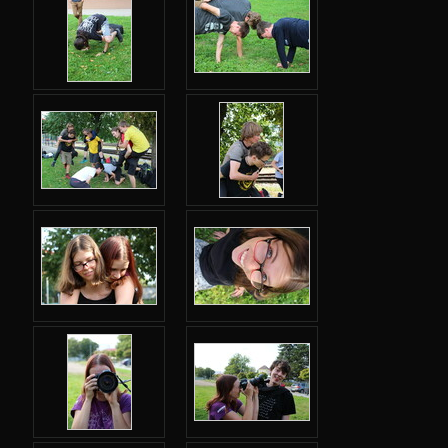
Fotky
Seznamovačky
Šifrovačka
Bitcoin
Rozcvička
Koleje
Assembler
Labyrint
MHD
Vikingská párty
Výlet
Praktické cvičení
Jan-ke-po