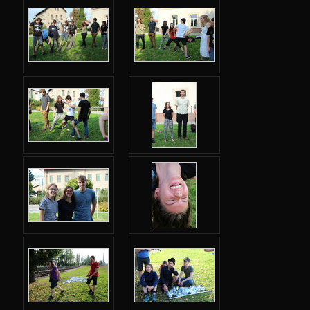
Japonští obchodníci
Svítící bitva
Oprava stroje času
Závěrečná hostina
Odjezd
Atmosféra
Tablo
Ze života
Koťátko 😺
Různé
Jarní 2021
Podzimní 2020
Jarní 2020
Podzimní 2019