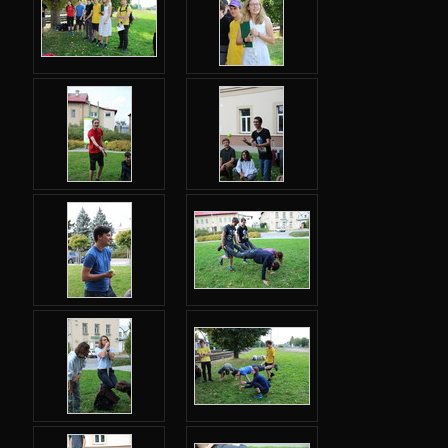
Jarní 2024
Podzimní 2023
Jarní 2023
Podzimní 2022
Jarní 2022
Podzimní 2021
Úvod
Adresář
Karolínka
Šifrovačka
Labyrint
MHD
Videa