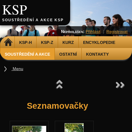
KSP
SOUSTŘEDĚNÍ A AKCE KSP
Nepřihlášen:
Přihlásit
|
Registrovat
DOMŮ
KSP-H
KSP-Z
KURZ
ENCYKLOPEDIE
SOUSTŘEDĚNÍ A AKCE
OSTATNÍ
KONTAKTY
Menu
Soustředění
Podzimní 2026
Jarní 2026
Seznamovačky
Podzimní 2025
Jarní 2025
Podzimní 2024