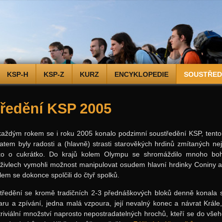
KSP-H
KSP-Z
KURZ
ENCYKLOPEDIE
SOUSTŘEDĚ
ředění KSP 2005
každým rokem se i roku 2005 konalo podzimní soustředění KSP, tentok
tem byly radosti a (hlavně) strasti starověkých hrdinů zmítaných ne
ako o cukrátko. Do krajů kolem Olympu se shromáždilo mnoho bo
živlech vymohli možnost manipulovat osudem hlavní hrdinky Coniny a p
lem se dokonce spolčili do čtyř spolků.
ředění se kromě tradičních 2-3 přednáškových bloků denně konala spo
aru a zpívání, jedna malá vzpoura, její nevalný konec a návrat Krále
riviální množství naprosto nepostradatelných hrochů, kteří se do všeho p