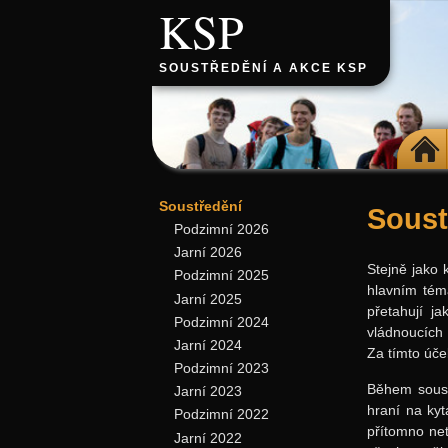
KSP
SOUSTŘEDĚNÍ A AKCE KSP
DOMŮ
Soustředění
Soust
Podzimní 2026
Jarní 2026
Stejně jako 
Podzimní 2025
hlavním téma
Jarní 2025
přetahují j
Podzimní 2024
vládnoucích 
Jarní 2024
Za tímto úče
Podzimní 2023
Během soust
Jarní 2023
hraní na kyt
Podzimní 2022
přítomno net
Jarní 2022