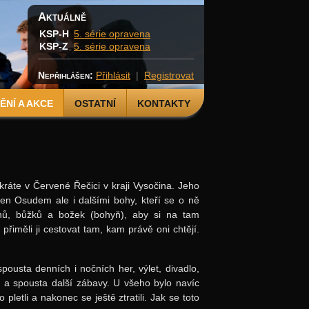
Aktuálně
KSP-H
5. série opravena
KSP-Z
5. série opravena
Nepřihlášen:
Přihlásit
|
Registrovat
NÍ A AKCE
OSTATNÍ
KONTAKTY
ráte v Červené Řečici v kraji Vysočina. Jeho
jen Osudem ale i dalšími bohy, kteří se o ně
hů, bůžků a božek (bohyň), aby si na tam
řiměli ji cestovat tam, kam právě oni chtějí.
usta denních i nočních her, výlet, divadlo,
, a spousta další zábavy. U všeho bylo navíc
letli a nakonec se ještě ztratili. Jak se toto