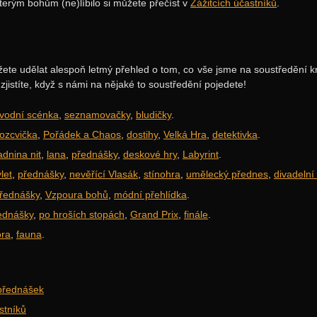
erým bohům (ne)líbilo si můžete přečíst v
Zážitcích účastníků
.
žete udělat alespoň letmý přehled o tom, co vše jsme na soustředění k
jistíte, když s námi na nějaké to soustředění pojedete!
vodní scénka
,
seznamovačky
,
bludičky
.
rozcvička
,
Pořádek a Chaos
,
dostihy
,
Velká Hra
,
detektivka
.
adnina nit
,
lana
,
přednášky
,
deskové hry
,
Labyrint
.
let
,
přednášky
,
nevěřící Vlasák
,
stínohra
,
umělecký přednes
,
divadelní
řednášky
,
Vzpoura bohů
,
módní přehlídka
.
ednášky
,
po hroších stopách
,
Grand Prix
,
finále
.
óra
,
fauna
.
přednášek
stníků