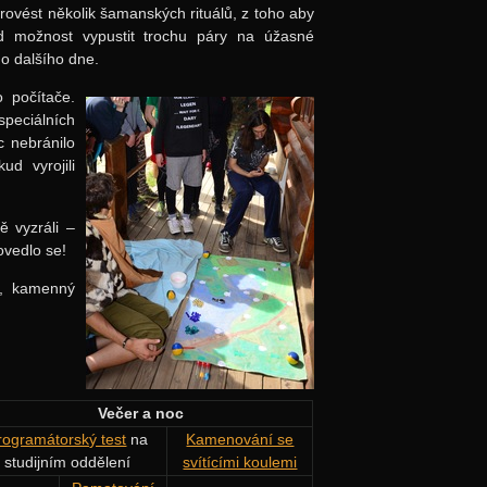
ovést několik šamanských rituálů, z toho aby
od možnost vypustit trochu páry na úžasné
do dalšího dne.
o počítače.
speciálních
c nebránilo
d vyrojili
ě vyzráli –
ovedlo se!
t, kamenný
Večer a noc
rogramátorský test
na
Kamenování se
studijním oddělení
svítícími koulemi