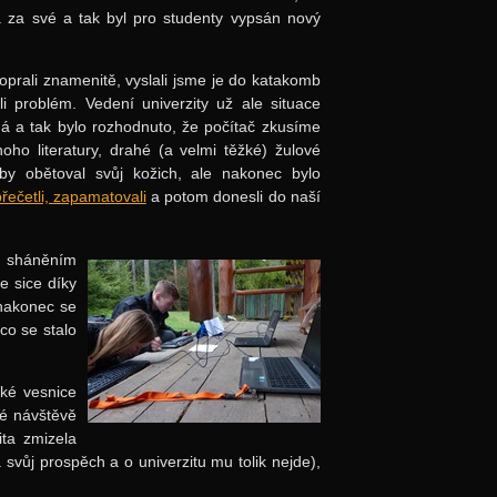
la za své a tak byl pro studenty vypsán nový
prali znamenitě, vyslali jsme je do katakomb
i problém. Vedení univerzity už ale situace
ná a tak bylo rozhodnuto, že počítač zkusíme
oho literatury, drahé (a velmi těžké) žulové
e by obětoval svůj kožich, ale nakonec bylo
řečetli, zapamatovali
a potom donesli do naší
i sháněním
e sice díky
 nakonec se
co se stalo
zké vesnice
né návštěvě
ita zmizela
svůj prospěch a o univerzitu mu tolik nejde),