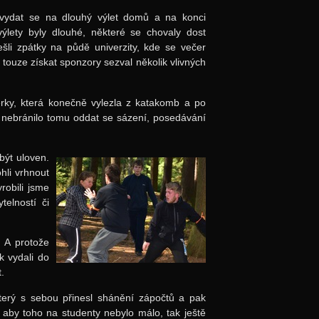
s vydat se na dlouhý výlet domů a na konci
výlety byly dlouhé, některé se chovaly dost
šli zpátky na půdě univerzity, kde se večer
 touze získat sponzory sezval několik vlivných
térky, která konečně vylezla z katakomb a po
c nebránilo tomu oddat se sázení, posedávání
ebýt uloven.
hli vrhnout
obili jsme
telností či
. A protože
k vydali do
.
který s sebou přinesl shánění zápočtů a pak
A aby toho na studenty nebylo málo, tak ještě