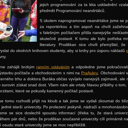
jejich programování za ta léta uskladnění vza
předmět Programování neandrtálců.
S úkolem naprogramovat neandrtálce jsme se po
za reportérkou a tím aspoň na chvíli zažehnal
s falešným počítačem přišla nanejvýše nešťast
skutečně postavit. K tomu ale bylo potřeba mn
literatury. Proděkan sice chvíli přemýšlel, ž
yslat do okolních knihoven studenty, aby si knihy pro úsporu nákladů
p
vny.
sme zahájili brzkým
ranním vstáváním
a odpoledne jsme pokračoval
výstavbu počítače a obchodováním s nimi na
PraAukru
. Obchodování s
černého trhu a doktora Buráka občas vyvíjelo nanejvýš zajímavě, ale
surovin získat snad dost. Všem nám ale vrtaly hlavou příběhy o tom, 
erzitami, které se pokusily kamenný počítač postavit.
e tomu rozhodli přijít na kloub a tak jsme se vydali zkoumat do blí
n jedné starší univerzity. Po prolezení jeskyně, nádraží a mnohonásob
me se sice doslechli spoustu informací (třeba tu, že stará univerz
ěhem pár dnů, nebo že proděkan současné univerzity cílí primárně na 
í osudu staré univerzity jsme se moc nepřiblížili.