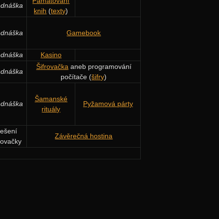
Pamatování
ednáška
knih
(
texty
)
ednáška
Gamebook
ednáška
Kasino
Šifrovačka
aneb programování
ednáška
počítače (
šifry
)
Šamanské
ednáška
Pyžamová párty
rituály
ešení
Závěrečná hostina
frovačky