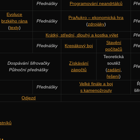
Přednášky
Programování neandrtálců
Př
Evoluce
PraAukro – ekonomická hra
brzkého rána
Přednášky
Př
(
zdrojáky
)
(
texty
)
Krátký, střední, dlouhý a kostka výlet
Př
Stavění
Přednášky
Krepákový boj
Př
počítačů
Teoretická
Dospávání šifrovačky
Získávání
soutěž
Př
Půlnoční přednášky
zápočtů
(
zadání
,
řešení
)
Velké finále a boj
Ř
Přednášky
s kamenožrouty
ši
Odjezd
stníků