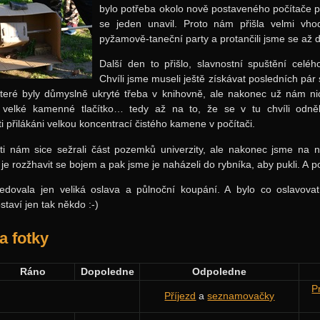
bylo potřeba okolo nově postaveného počítače pr
se jeden unavil. Proto nám přišla velmi vh
pyžamově-taneční party a protančili jsme se až 
Další den to přišlo, slavnostní spuštění celéh
Chvíli jsme museli ještě získávat posledních pár 
které byly důmyslně ukryté třeba v knihovně, ale nakonec už nám ni
o velké kamenné tlačítko… tedy až na to, že se v tu chvíli odněku
 přilákáni velkou koncentrací čistého kamene v počítači.
i nám sice sežrali část pozemků univerzity, ale nakonec jsme na n
 je rozžhavit se bojem a pak jsme je naházeli do rybníka, aby pukli. A p
edovala jen veliká oslava a půlnoční koupání. A bylo co oslavova
staví jen tak někdo :-)
a fotky
Ráno
Dopoledne
Odpoledne
P
Příjezd
a
seznamovačky