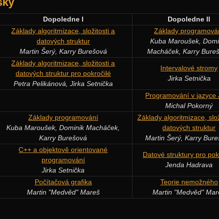
šky
Dopoledne I
Dopoledne II
Základy algoritmizace, složitosti a
Základy programová
datových struktur
Kuba Maroušek, Domi
Martin Šerý, Karry Burešová
Macháček, Karry Bure
Základy algoritmizace, složitosti a
Intervalové stromy
datových struktur pro pokročilé
Jirka Setnička
Petra Pelikánová, Jirka Setnička
Programování v jazyce
Michal Pokorný
Základy programování
Základy algoritmizace, slož
Kuba Maroušek, Dominik Macháček,
datových struktur
Karry Burešová
Martin Šerý, Karry Bur
C++ a objektově orientované
Datové struktury pro pok
programování
Jenda Hadrava
Jirka Setnička
Počítačová grafika
Teorie nemožného
Martin "Medvěd" Mareš
Martin "Medvěd" Mar