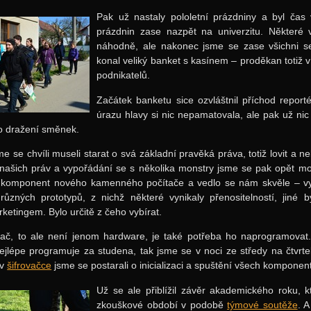
Pak už nastaly pololetní prázdniny a byl ča
prázdnin zase nazpět na univerzitu. Některé 
náhodně, ale nakonec jsme se zase všichni se
konal veliký banket s kasínem – proděkan totiž v
podnikatelů.
Začátek banketu sice ozvláštnil příchod repor
úrazu hlavy si nic nepamatovala, ale pak už ni
o dražení směnek.
me se chvíli museli starat o svá základní pravěká práva, totiž lovit a n
 našich práv a vypořádání se s několika monstry jsme se pak opět mo
 komponent nového kamenného počítače a vedlo se nám skvěle – vyr
ůzných prototypů, z nichž některé vynikaly přenositelností, jiné by
rketingem. Bylo určitě z čeho vybírat.
tač, to ale není jenom hardware, je také potřeba ho naprogramovat
ejlépe programuje za studena, tak jsme se v noci ze středy na čtvrte
 v
šifrovačce
jsme se postarali o inicializaci a spuštění všech komponent
Už se ale přiblížil závěr akademického roku, 
zkouškové období v podobě
týmové soutěže
. 