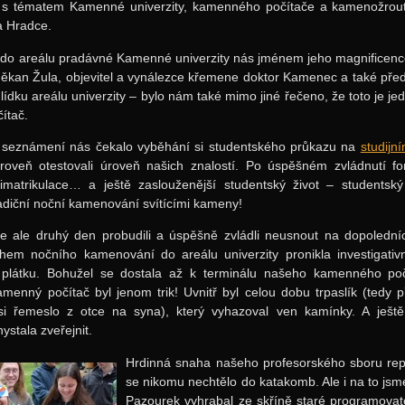
 s tématem Kamenné univerzity, kamenného počítače a kamenožrout
a Hradce.
 do areálu pradávné Kamenné univerzity nás jménem jeho magnificenc
děkan Žula, objevitel a vynálezce křemene doktor Kamenec a také pře
lídku areálu univerzity – bylo nám také mimo jiné řečeno, že toto je jed
ítač.
seznámení nás čekalo vyběhání si studentského průkazu na
studijn
ároveň otestovali úroveň našich znalostí. Po úspěšném zvládnutí fo
imatrikulace… a ještě zaslouženější studentský život – studentský
adiční noční kamenování svítícími kameny!
 ale druhý den probudili a úspěšně zvládli neusnout na dopoledních
hem nočního kamenování do areálu univerzity pronikla investigativn
látku. Bohužel se dostala až k terminálu našeho kamenného počí
amenný počítač byl jenom trik! Uvnitř byl celou dobu trpaslík (tedy př
 si řemeslo z otce na syna), který vyhazoval ven kamínky. A ještě
ystala zveřejnit.
Hrdinná snaha našeho profesorského sboru repo
se nikomu nechtělo do katakomb. Ale i na to jsme
Pazourek vyhrabal ze skříně staré programovat