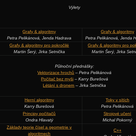
Výlety
Grafy & algoritmy
Grafy & algoritmy
Petra Pelikánová, Jenda Hadrava
Petra Pelikánová, Jenda 
Grafy & algoritmy pro pokročilé
Grafy & algoritmy pro pok
Martin Šerý, Jirka Setnička
Martin Šerý, Jirka Setn
Půlnoční přednášky:
Vektorizace hrochů
–
Petra Pelikánová
Počítač bez myši
–
Karry Burešová
Létání s dronem
–
Jirka Setnička
Herní algoritmy
Toky v sítích
Karry Burešová
Petra Pelikánová
Principy počítačů
Strojové učení
Ondra Hlavatý
Michal Pokorný
Základy teorie čísel a geometrie v
C++
algoritmech