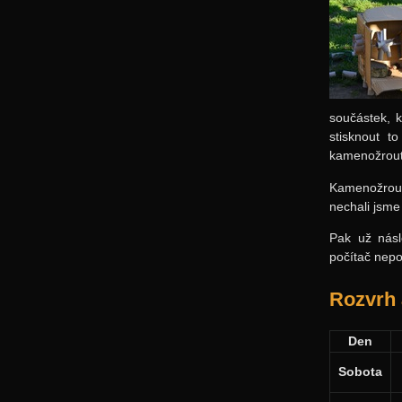
součástek, 
stisknout t
kamenožrouti
Kamenožrout
nechali jsme
Pak už násl
počítač nepo
Rozvrh 
Den
Sobota