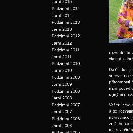
Jarní 2015
Podzimní 2014
Jarní 2014
Podzimní 2013
Jarní 2013
Podzimní 2012
Jarní 2012
Podzimní 2011
rozhodnuto v
Jarní 2011
vlastní kniho
Podzimní 2010
Další den j
Jarní 2010
surovin na 
Podzimní 2009
přítomnosti 
Jarní 2009
nám povedlo 
Podzimní 2008
s jinými univ
Jarní 2008
Večer jsme s
Podzimní 2007
a do rozvali
Jarní 2007
nemocnice js
Podzimní 2006
zničehonic b
Jarní 2006
ale rozluštěn
Podzimní 2005