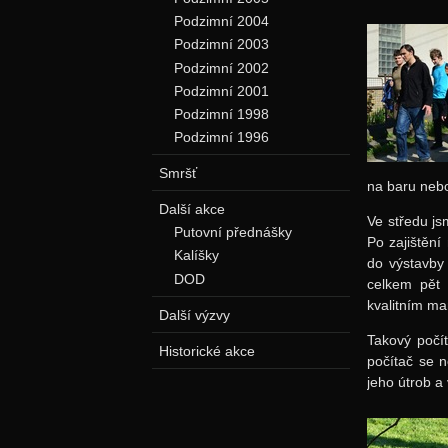
Podzimní 2004
Podzimní 2003
Podzimní 2002
Podzimní 2001
Podzimní 1998
Podzimní 1996
Smršť
na baru neb
Další akce
Ve středu js
Putovní přednášky
Po zajištění
Kalíšky
do výstavby
DOD
celkem pět r
kvalitním ma
Další výzvy
Takový počí
Historické akce
počítač se n
jeho útrob a