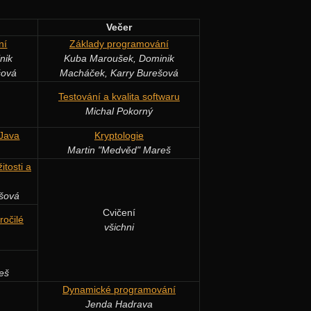
Večer
ní
Základy programování
nik
Kuba Maroušek, Dominik
šová
Macháček, Karry Burešová
Testování a kvalita softwaru
Michal Pokorný
 Java
Kryptologie
Martin "Medvěd" Mareš
itosti a
ešová
Cvičení
ročilé
všichni
eš
Dynamické programování
Jenda Hadrava