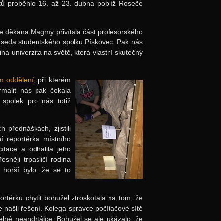
ů proběhlo 16. až 23. dubna poblíž Roseče
e děkana Magmy přivítala část profesorského
dseda studentského spolku Pískovec. Pak nás
iná univerzita na světě, která vlastní skutečný
ím oddělení
, při kterém
rmalit nás pak čekala
 spolek pro nás totiž
 přednáškách, zjistili
í reportérka místního
tače a odhalila jeho
esněji trpasličí rodina
 horší bylo, že se to
rtérku chytit bohužel ztroskotala na tom, že
 našli řešení. Kolega správce počítačové sítě
elné neandrtálce. Bohužel se ale ukázalo, že