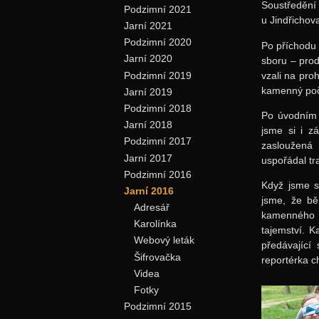
Soustředění
Podzimní 2021
u Jindřichov
Jarní 2021
Podzimní 2020
Po příchodu
Jarní 2020
sboru – pro
vzali na proh
Podzimní 2019
kamenný poč
Jarní 2019
Podzimní 2018
Po úvodním 
Jarní 2018
jsme si i z
Podzimní 2017
zasloužená 
Jarní 2017
uspořádal tr
Podzimní 2016
Když jsme se
Jarní 2016
jsme, že bě
Adresář
kamenného p
Karolínka
tajemství. K
Webový leták
předávající
Šifrovačka
reportérka ch
Videa
Fotky
Podzimní 2015