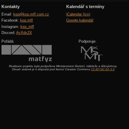
Kontakty
Kalendář s termíny
Email:
ksp@ksp.mff.cuni.cz
iCalendar (ics)
Facebook:
ksp.mff
Google kalendář
Instagram:
ksp_mff
Discord:
AvXdx2X
Pořádá:
Podporuje:
Realizace projektu byla podpořena Ministerstvem školství, mládeže a tělovýchovy.
Obsah stránek je k dispozici pod licencí Creative Commons
CC-BY-NC-SA 3.0