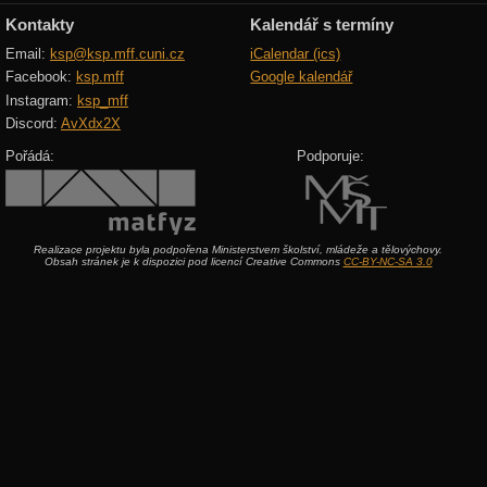
Kontakty
Kalendář s termíny
Email:
ksp@ksp.mff.cuni.cz
iCalendar (ics)
Facebook:
ksp.mff
Google kalendář
Instagram:
ksp_mff
Discord:
AvXdx2X
Pořádá:
Podporuje:
Realizace projektu byla podpořena Ministerstvem školství, mládeže a tělovýchovy.
Obsah stránek je k dispozici pod licencí Creative Commons
CC-BY-NC-SA 3.0