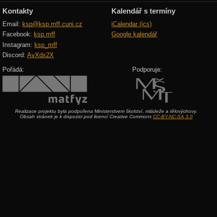
Kontakty
Kalendář s termíny
Email:
ksp@ksp.mff.cuni.cz
iCalendar (ics)
Facebook:
ksp.mff
Google kalendář
Instagram:
ksp_mff
Discord:
AvXdx2X
Pořádá:
Podporuje:
Realizace projektu byla podpořena Ministerstvem školství, mládeže a tělovýchovy.
Obsah stránek je k dispozici pod licencí Creative Commons
CC-BY-NC-SA 3.0