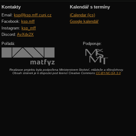
Kontakty
Kalendář s termíny
Email:
ksp@ksp.mff.cuni.cz
iCalendar (ics)
Facebook:
ksp.mff
Google kalendář
Instagram:
ksp_mff
Discord:
AvXdx2X
Pořádá:
Podporuje:
Realizace projektu byla podpořena Ministerstvem školství, mládeže a tělovýchovy.
Obsah stránek je k dispozici pod licencí Creative Commons
CC-BY-NC-SA 3.0