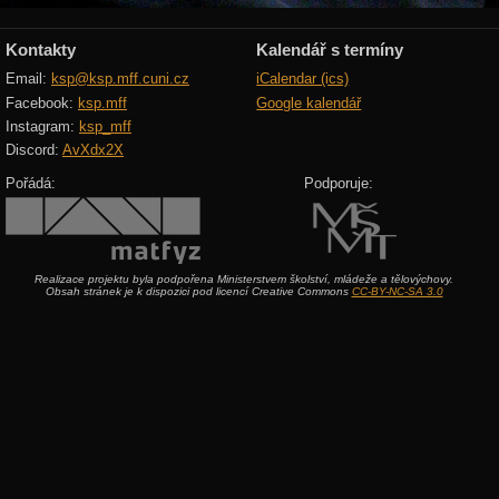
Kontakty
Kalendář s termíny
Email:
ksp@ksp.mff.cuni.cz
iCalendar (ics)
Facebook:
ksp.mff
Google kalendář
Instagram:
ksp_mff
Discord:
AvXdx2X
Pořádá:
Podporuje:
Realizace projektu byla podpořena Ministerstvem školství, mládeže a tělovýchovy.
Obsah stránek je k dispozici pod licencí Creative Commons
CC-BY-NC-SA 3.0