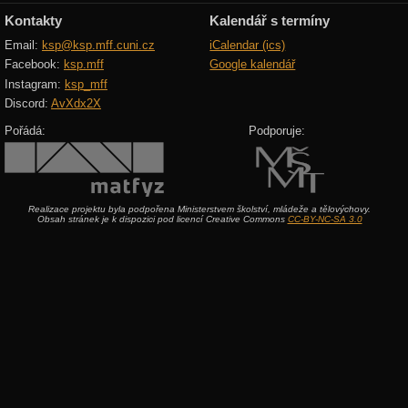
Kontakty
Kalendář s termíny
Email:
ksp@ksp.mff.cuni.cz
iCalendar (ics)
Facebook:
ksp.mff
Google kalendář
Instagram:
ksp_mff
Discord:
AvXdx2X
Pořádá:
Podporuje:
Realizace projektu byla podpořena Ministerstvem školství, mládeže a tělovýchovy.
Obsah stránek je k dispozici pod licencí Creative Commons
CC-BY-NC-SA 3.0