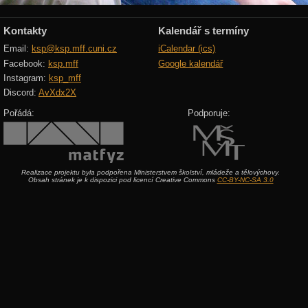
Kontakty
Kalendář s termíny
Email:
ksp@ksp.mff.cuni.cz
iCalendar (ics)
Facebook:
ksp.mff
Google kalendář
Instagram:
ksp_mff
Discord:
AvXdx2X
Pořádá:
Podporuje:
Realizace projektu byla podpořena Ministerstvem školství, mládeže a tělovýchovy.
Obsah stránek je k dispozici pod licencí Creative Commons
CC-BY-NC-SA 3.0