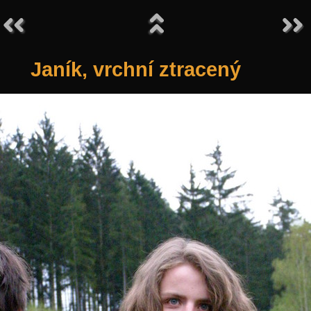
Janík, vrchní ztracený