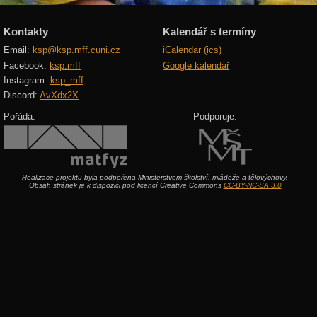
Kontakty
Kalendář s termíny
Email:
ksp@ksp.mff.cuni.cz
iCalendar (ics)
Facebook:
ksp.mff
Google kalendář
Instagram:
ksp_mff
Discord:
AvXdx2X
Pořádá:
Podporuje:
Realizace projektu byla podpořena Ministerstvem školství, mládeže a tělovýchovy.
Obsah stránek je k dispozici pod licencí Creative Commons
CC-BY-NC-SA 3.0