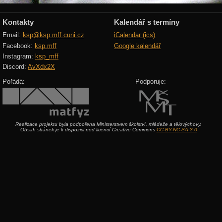
Kontakty
Kalendář s termíny
Email:
ksp@ksp.mff.cuni.cz
iCalendar (ics)
Facebook:
ksp.mff
Google kalendář
Instagram:
ksp_mff
Discord:
AvXdx2X
Pořádá:
Podporuje:
Realizace projektu byla podpořena Ministerstvem školství, mládeže a tělovýchovy.
Obsah stránek je k dispozici pod licencí Creative Commons
CC-BY-NC-SA 3.0