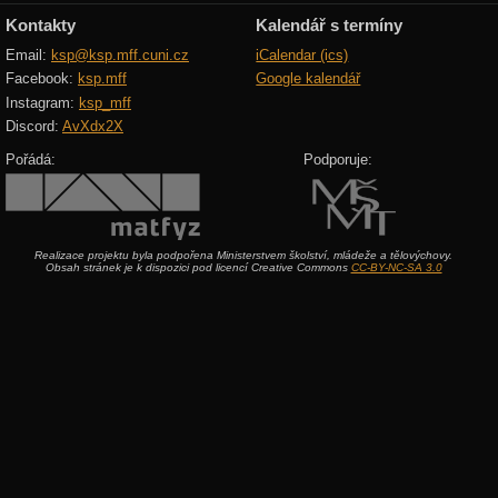
Kontakty
Kalendář s termíny
Email:
ksp@ksp.mff.cuni.cz
iCalendar (ics)
Facebook:
ksp.mff
Google kalendář
Instagram:
ksp_mff
Discord:
AvXdx2X
Pořádá:
Podporuje:
Realizace projektu byla podpořena Ministerstvem školství, mládeže a tělovýchovy.
Obsah stránek je k dispozici pod licencí Creative Commons
CC-BY-NC-SA 3.0