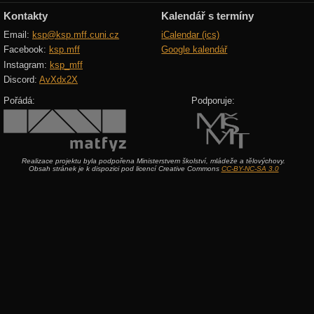
Kontakty
Kalendář s termíny
Email:
ksp@ksp.mff.cuni.cz
iCalendar (ics)
Facebook:
ksp.mff
Google kalendář
Instagram:
ksp_mff
Discord:
AvXdx2X
Pořádá:
Podporuje:
Realizace projektu byla podpořena Ministerstvem školství, mládeže a tělovýchovy.
Obsah stránek je k dispozici pod licencí Creative Commons
CC-BY-NC-SA 3.0